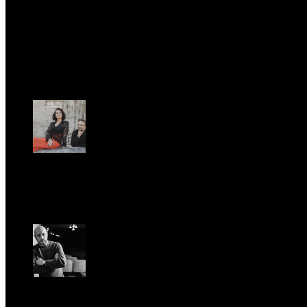
tempo della musica classica
Sab, Febbraio 28.
UFFICIO STAMPA
Romantic Florence va in tournée!
Gio, Gennaio 29.
Riccardo Frizza dirige la prima mondiale di Olympia