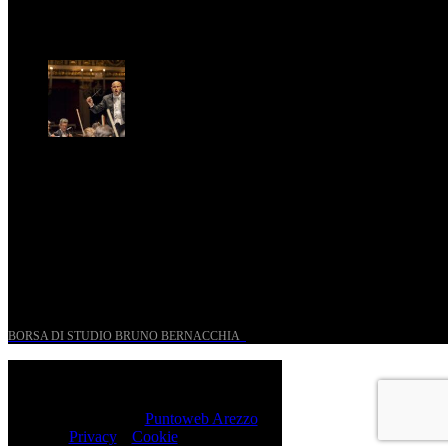
Ven, Maggio 15.
Riccardo Frizza dirige concerti sinfonici a Napoli e
Budapest
Mer, Gennaio 7.
UN PROGETTO PER I GIOVANI STORICI
BORSA DI STUDIO BRUNO BERNACCHIA
@ 2026 PressRoom – All Rights Reserved.
Sito realizzato da
Puntoweb Arezzo
Privacy
e
Cookie
Policy