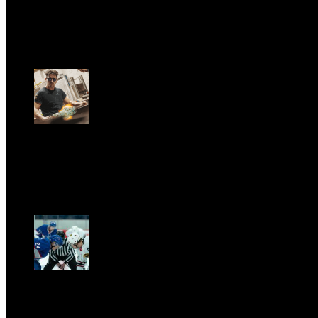
LA PRINCIPESSA E LA GUERRIERA. Ovvero, di chi
parliamo quando parliamo di Turandot?
Dom, Giugno 28.
GARBO acquisisce Alex Signoretti, eccellenza
contemporanea del vetro di Murano
Sab, Aprile 11.
CLASSIC RIVALRY. Nemmeno il fenomeno Heated
Rivalry sfugge al fascino senza