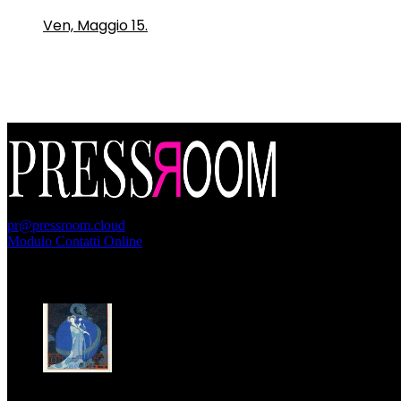
Ven, Maggio 15.
PressRoom
pr@pressroom.cloud
Modulo Contatti Online
MAGAZINE