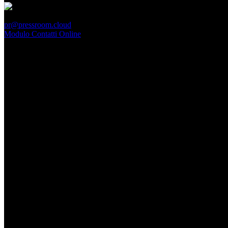
PressRoom
pr@pressroom.cloud
Modulo Contatti Online
MAGAZINE
LA PRINCIPESSA E LA GUERRIERA. Ovvero, di chi
parliamo quando parliamo di Turandot?
Dom, Giugno 28.