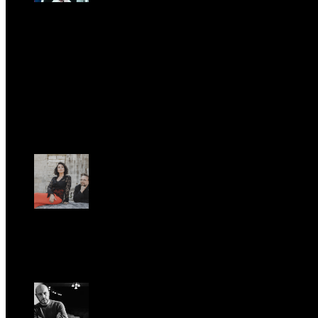
CLASSIC RIVALRY. Nemmeno il fenomeno Heated
Rivalry sfugge al fascino senza
tempo della musica classica
Sab, Febbraio 28.
UFFICIO STAMPA
Romantic Florence va in tournée!
Gio, Gennaio 29.