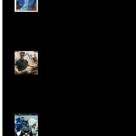
LA PRINCIPESSA E LA GUERRIERA. Ovvero, di chi
parliamo quando parliamo di Turandot?
Dom, Giugno 28.
GARBO acquisisce Alex Signoretti, eccellenza
contemporanea del vetro di Murano
Sab, Aprile 11.