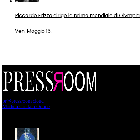
Riccardo Frizza dirige la prima mondiale di Olympia
Ven, Maggio 15.
PressRoom
pr@pressroom.cloud
Modulo Contatti Online
MAGAZINE