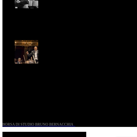
Riccardo Frizza dirige la prima mondiale di Olympia
Ven, Maggio 15.
Riccardo Frizza dirige concerti sinfonici a Napoli e
Budapest
Mer, Gennaio 7.
UN PROGETTO PER I GIOVANI STORICI
BORSA DI STUDIO BRUNO BERNACCHIA