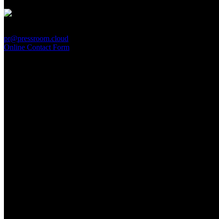
PressRoom
pr@pressroom.cloud
Online Contact Form
MAGAZINE
LA PRINCIPESSA E LA GUERRIERA. Ovvero, di chi par
Sun, June 28.