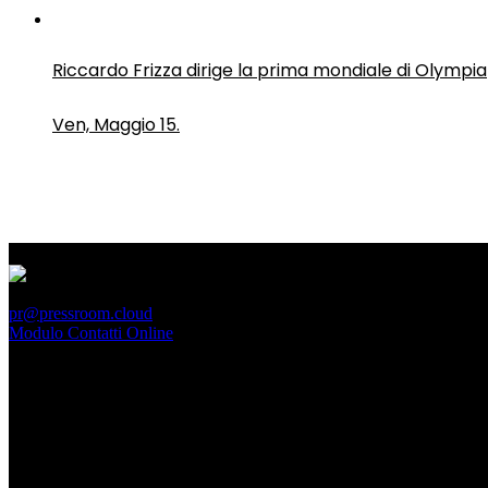
Riccardo Frizza dirige la prima mondiale di Olympia
Ven, Maggio 15.
PressRoom
pr@pressroom.cloud
Modulo Contatti Online
MAGAZINE