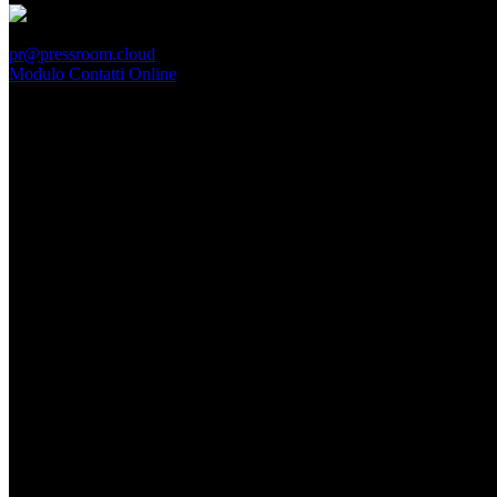
PressRoom
pr@pressroom.cloud
Modulo Contatti Online
MAGAZINE
LA PRINCIPESSA E LA GUERRIERA. Ovvero, di chi
parliamo quando parliamo di Turandot?
Dom, Giugno 28.