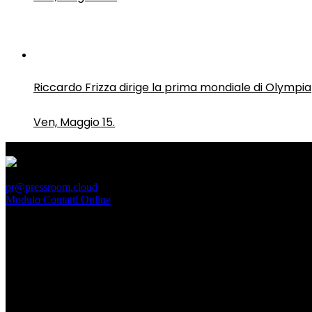
Riccardo Frizza dirige la prima mondiale di Olympia
Ven, Maggio 15.
PressRoom
pr@pressroom.cloud
Modulo Contatti Online
MAGAZINE