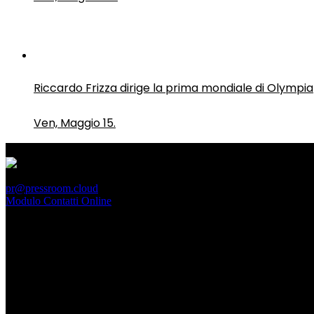
Riccardo Frizza dirige la prima mondiale di Olympia
Ven, Maggio 15.
PressRoom
pr@pressroom.cloud
Modulo Contatti Online
MAGAZINE