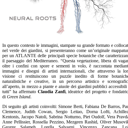
In questo contesto le immagini, stampate su grande formato e colloca
nel verde dei giardini, si presenteranno come un’originale mappatu
per un ATLANTE delle principali specie botaniche che caratterizza
il paesaggio del Mediterraneo. “Questa vegetazione, libera di vaga
oltre i confini con spore e sementi in volo, è raccontata median
immagini e disegni di artisti internazionali, che attraverso la lo
visione ci restituiscono un puzzle inedito di forme botanich
naturalistiche e creative, in un percorso artistico e scenografi
all’aperto, in mezzo a piante e aiuole dei giardini pubblici accessibili
tutti” ha affermato
Claudia Zanfi
, ideatrice del progetto e fondatri
di
Green Island
.
Di seguito gli artisti coinvolti: Simone Berti, Fabiana De Barros, Pa
Clemence, Judith Cowan, Sergio Leitao, Dorna Lofti, Achille
Kentonis, Jacopo Natoli, Sabrina Notturno, Piet Oudolf, Vera Pravd
Anne Pellissier, Rossella Pezzino, Mezgeen Rashid, Oliver Musovi
George Salameh, Lorella Salvagni, Vincenzo Zancana, Loi