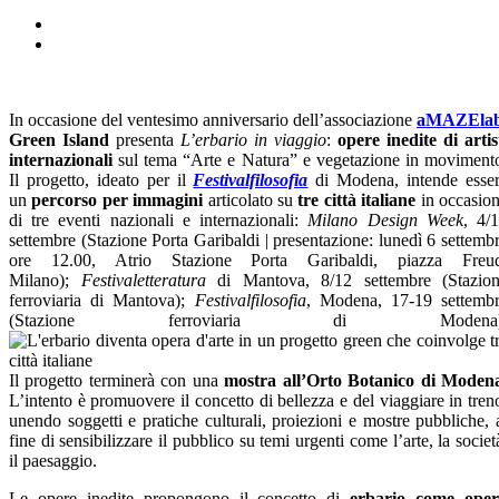
In occasione del ventesimo anniversario dell’associazione
aMAZEla
Green Island
presenta
L’erbario in viaggio
:
opere inedite di artis
internazionali
sul tema “Arte e Natura” e vegetazione in moviment
Il progetto, ideato per il
Festivalfilosofia
di Modena, intende esse
un
percorso per immagini
articolato su
tre città italiane
in occasio
di tre eventi nazionali e internazionali:
Milano Design Week
, 4/
settembre (Stazione Porta Garibaldi | presentazione: lunedì 6 settemb
ore 12.00, Atrio Stazione Porta Garibaldi, piazza Freud
Milano);
Festivaletteratura
di Mantova, 8/12 settembre (Stazio
ferroviaria di Mantova);
Festivalfilosofia
, Modena, 17-19 settemb
(Stazione ferroviaria di Modena)
Il progetto terminerà con una
mostra all’Orto Botanico di Moden
L’intento è promuovere il concetto di bellezza e del viaggiare in tren
unendo soggetti e pratiche culturali, proiezioni e mostre pubbliche, 
fine di sensibilizzare il pubblico su temi urgenti come l’arte, la societ
il paesaggio.
Le opere inedite propongono il concetto di
erbario come oper