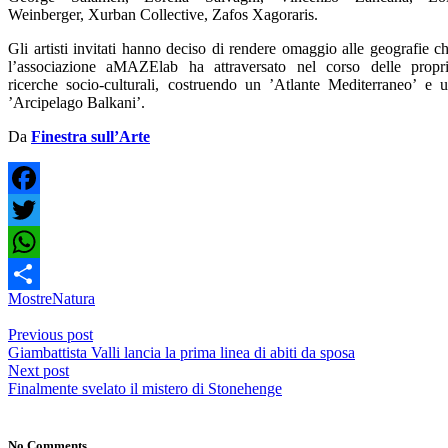
Weinberger, Xurban Collective, Zafos Xagoraris.
Gli artisti invitati hanno deciso di rendere omaggio alle geografie c
l’associazione aMAZElab ha attraversato nel corso delle propr
ricerche socio-culturali, costruendo un ’Atlante Mediterraneo’ e 
’Arcipelago Balkani’.
Da
Finestra sull’Arte
Facebook
Twitter
WhatsApp
Mostre
Natura
Share
Previous post
Giambattista Valli lancia la prima linea di abiti da sposa
Next post
Finalmente svelato il mistero di Stonehenge
No Comments