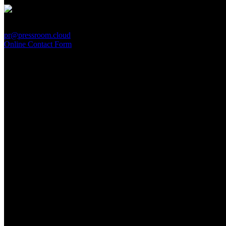
PressRoom
pr@pressroom.cloud
Online Contact Form
MAGAZINE
LA PRINCIPESSA E LA GUERRIERA. Ovvero, di chi
parliamo quando parliamo di Turandot?
Sun, June 28.