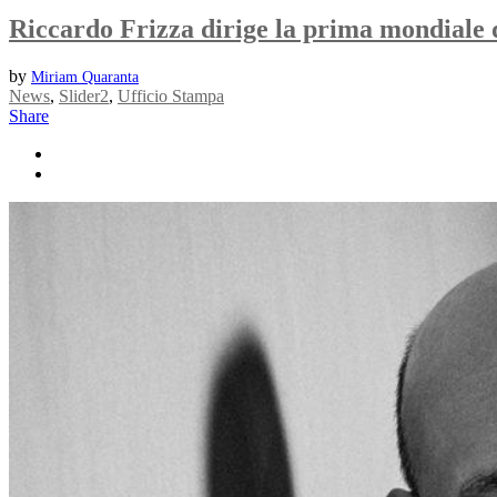
Riccardo Frizza dirige la prima mondiale
by
Miriam Quaranta
News
,
Slider2
,
Ufficio Stampa
Share