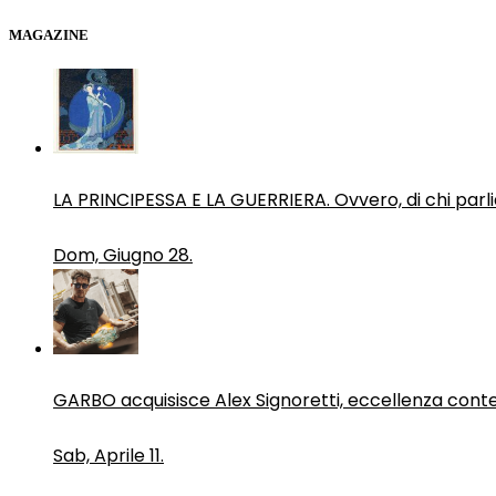
MAGAZINE
LA PRINCIPESSA E LA GUERRIERA. Ovvero, di chi par
Dom, Giugno 28.
GARBO acquisisce Alex Signoretti, eccellenza con
Sab, Aprile 11.