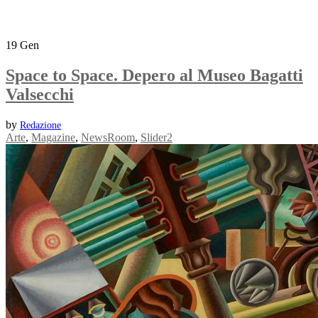
19
Gen
Space to Space. Depero al Museo Bagatti
Valsecchi
by
Redazione
Arte
,
Magazine
,
NewsRoom
,
Slider2