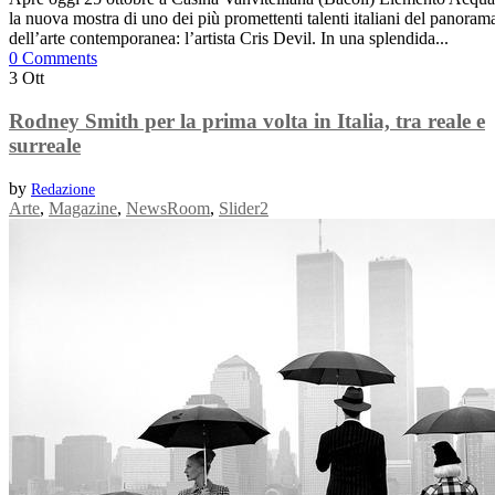
la nuova mostra di uno dei più promettenti talenti italiani del panoram
dell’arte contemporanea: l’artista Cris Devil. In una splendida...
0 Comments
3
Ott
Rodney Smith per la prima volta in Italia, tra reale e
surreale
by
Redazione
Arte
,
Magazine
,
NewsRoom
,
Slider2