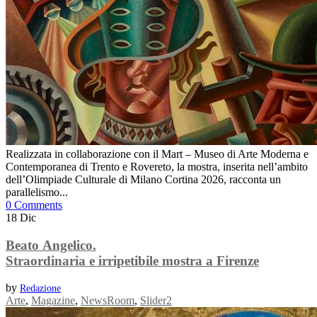
Realizzata in collaborazione con il Mart – Museo di Arte Moderna e
Contemporanea di Trento e Rovereto, la mostra, inserita nell’ambito
dell’Olimpiade Culturale di Milano Cortina 2026, racconta un
parallelismo...
0 Comments
18
Dic
Beato Angelico.
Straordinaria e irripetibile mostra a Firenze
by
Redazione
Arte
,
Magazine
,
NewsRoom
,
Slider2