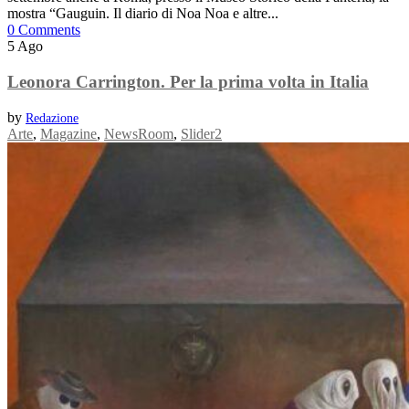
mostra “Gauguin. Il diario di Noa Noa e altre...
0 Comments
5
Ago
Leonora Carrington. Per la prima volta in Italia
by
Redazione
Arte
,
Magazine
,
NewsRoom
,
Slider2