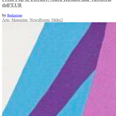
dell’EUR
by
Redazione
Arte
,
Magazine
,
NewsRoom
,
Slider2