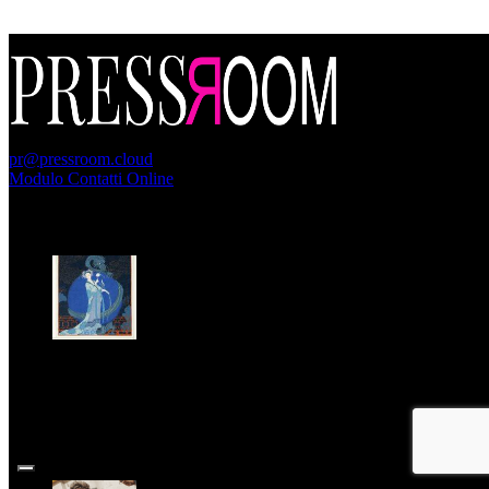
PressRoom
pr@pressroom.cloud
Modulo Contatti Online
MAGAZINE
LA PRINCIPESSA E LA GUERRIERA. Ovvero, di chi
parliamo quando parliamo di Turandot?
Dom, Giugno 28.