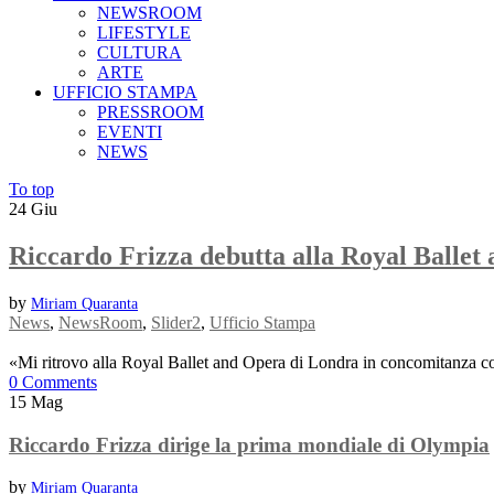
NEWSROOM
LIFESTYLE
CULTURA
ARTE
UFFICIO STAMPA
PRESSROOM
EVENTI
NEWS
To top
24
Giu
Riccardo Frizza debutta alla Royal Ballet
by
Miriam Quaranta
News
,
NewsRoom
,
Slider2
,
Ufficio Stampa
«Mi ritrovo alla Royal Ballet and Opera di Londra in concomitanza con 
0 Comments
15
Mag
Riccardo Frizza dirige la prima mondiale di Olympia
by
Miriam Quaranta