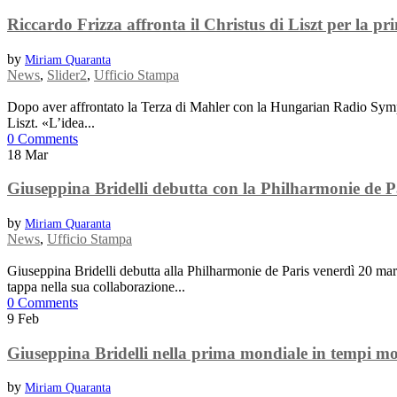
Riccardo Frizza affronta il Christus di Liszt per la pr
by
Miriam Quaranta
News
,
Slider2
,
Ufficio Stampa
Dopo aver affrontato la Terza di Mahler con la Hungarian Radio Symph
Liszt. «L’idea...
0 Comments
18
Mar
Giuseppina Bridelli debutta con la Philharmonie de P
by
Miriam Quaranta
News
,
Ufficio Stampa
Giuseppina Bridelli debutta alla Philharmonie de Paris venerdì 20 mar
tappa nella sua collaborazione...
0 Comments
9
Feb
Giuseppina Bridelli nella prima mondiale in tempi 
by
Miriam Quaranta