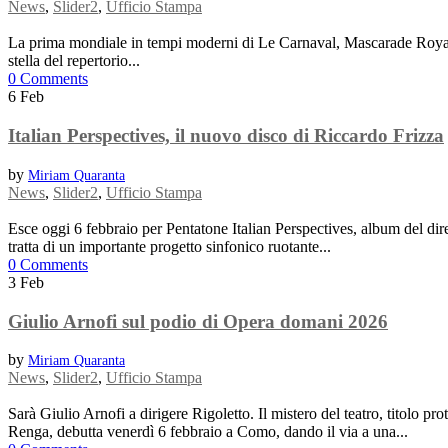
News
,
Slider2
,
Ufficio Stampa
La prima mondiale in tempi moderni di Le Carnaval, Mascarade Royale d
stella del repertorio...
0 Comments
6
Feb
Italian Perspectives, il nuovo disco di Riccardo Frizza
by
Miriam Quaranta
News
,
Slider2
,
Ufficio Stampa
Esce oggi 6 febbraio per Pentatone Italian Perspectives, album del di
tratta di un importante progetto sinfonico ruotante...
0 Comments
3
Feb
Giulio Arnofi sul podio di Opera domani 2026
by
Miriam Quaranta
News
,
Slider2
,
Ufficio Stampa
Sarà Giulio Arnofi a dirigere Rigoletto. Il mistero del teatro, titolo 
Renga, debutta venerdì 6 febbraio a Como, dando il via a una...