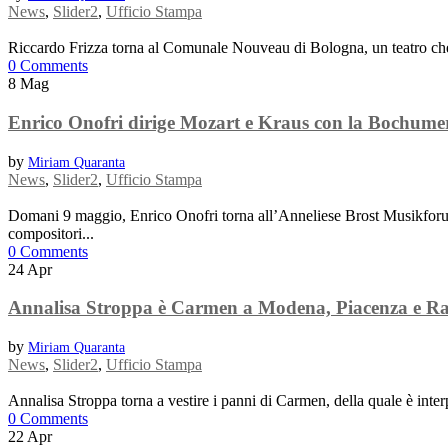
News
,
Slider2
,
Ufficio Stampa
Riccardo Frizza torna al Comunale Nouveau di Bologna, un teatro che neg
0 Comments
8
Mag
Enrico Onofri dirige Mozart e Kraus con la Bochum
by
Miriam Quaranta
News
,
Slider2
,
Ufficio Stampa
Domani 9 maggio, Enrico Onofri torna all’Anneliese Brost Musikforum
compositori...
0 Comments
24
Apr
Annalisa Stroppa è Carmen a Modena, Piacenza e R
by
Miriam Quaranta
News
,
Slider2
,
Ufficio Stampa
Annalisa Stroppa torna a vestire i panni di Carmen, della quale è interp
0 Comments
22
Apr