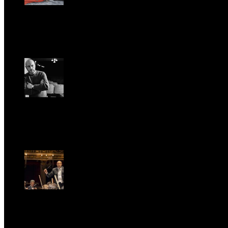
Romantic Florence va in tournée!
Gio, Gennaio 29.
Riccardo Frizza dirige la prima mondiale di Olympia
Ven, Maggio 15.
Riccardo Frizza dirige concerti sinfonici a Napoli e
Budapest