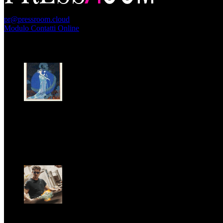
PressRoom
pr@pressroom.cloud
Modulo Contatti Online
MAGAZINE
LA PRINCIPESSA E LA GUERRIERA. Ovvero, di chi
parliamo quando parliamo di Turandot?
Dom, Giugno 28.