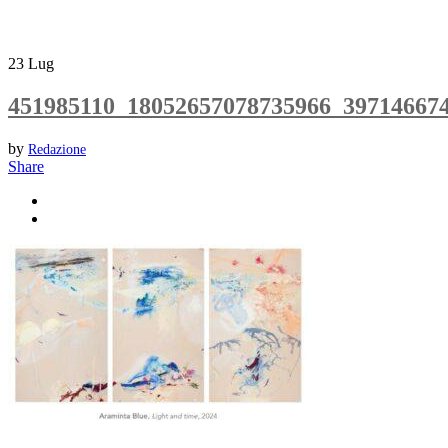
23
Lug
451985110_18052657078735966_39714667
by
Redazione
Share