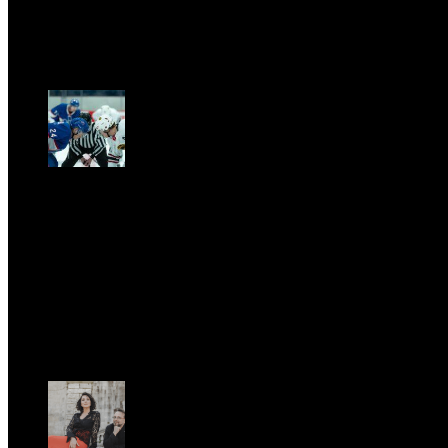
GARBO acquisisce Alex Signoretti, eccellenza
contemporanea del vetro di Murano
Sab, Aprile 11.
CLASSIC RIVALRY. Nemmeno il fenomeno Heated
Rivalry sfugge al fascino senza
tempo della musica classica
Sab, Febbraio 28.
UFFICIO STAMPA