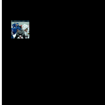
contemporanea del vetro di Murano
Sab, Aprile 11.
CLASSIC RIVALRY. Nemmeno il fenomeno Heated
Rivalry sfugge al fascino senza
tempo della musica classica
Sab, Febbraio 28.
UFFICIO STAMPA