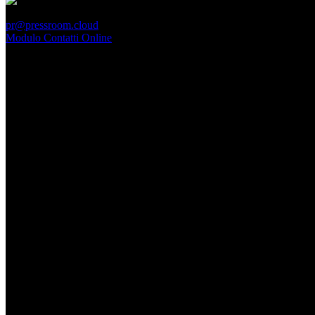
PressRoom
pr@pressroom.cloud
Modulo Contatti Online
MAGAZINE
LA PRINCIPESSA E LA GUERRIERA. Ovvero, di chi
parliamo quando parliamo di Turandot?
Dom, Giugno 28.
GARBO acquisisce Alex Signoretti, eccellenza