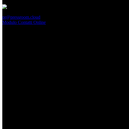
PressRoom
pr@pressroom.cloud
Modulo Contatti Online
MAGAZINE
LA PRINCIPESSA E LA GUERRIERA. Ovvero, di chi par
Dom, Giugno 28.
GARBO acquisisce Alex Signoretti, eccellenza con