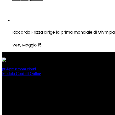
Riccardo Frizza dirige la prima mondiale di Olympia
Ven, Maggio 15.
PressRoom
pr@pressroom.cloud
Modulo Contatti Online
MAGAZINE