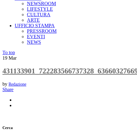
NEWSROOM
LIFESTYLE
CULTURA
ARTE
UFFICIO STAMPA
PRESSROOM
EVENTI
NEWS
To top
19
Mar
431133901_722283566737328_6366032766
by
Redazione
Share
Cerca