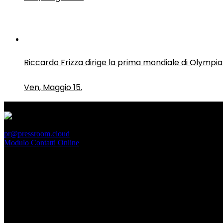
Riccardo Frizza dirige la prima mondiale di Olympia
Ven, Maggio 15.
PressRoom
pr@pressroom.cloud
Modulo Contatti Online
MAGAZINE