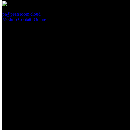
PressRoom
pr@pressroom.cloud
Modulo Contatti Online
MAGAZINE
LA PRINCIPESSA E LA GUERRIERA. Ovvero, di chi
parliamo quando parliamo di Turandot?
Dom, Giugno 28.