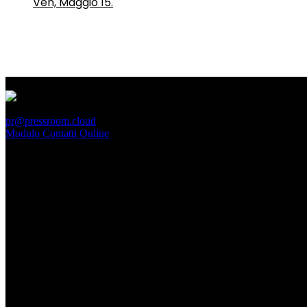
Ven, Maggio 15.
PressRoom
pr@pressroom.cloud
Modulo Contatti Online
MAGAZINE
LA PRINCIPESSA E LA GUERRIERA. Ovvero, di chi
parliamo quando parliamo di Turandot?