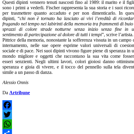
Questi dipinti vennero tenuti nascosti fino al 1989: il marito e il figl
sono i primi a vederli. Fischer rappresenta la sua storia e i suoi ricor
per trasmettere quanto accaduto e per non dimenticarlo. In ques
dipinti, “
chi non è tornato ha lasciato ai vivi l’eredità di ricordar
frugando nel tempo nei labirinti della memoria tra frammenti di buio
sprazzi di colore strade notturne senza inizio senza fine in 
sentimento di partecipazione al dolore di tutti i tempi
”, scrive l’artista.
Pittrice della memoria, nonostante la sofferenza vissuta in un campo 
internamento, nelle sue opere esprime valori universali di coesio
sociale e di pace. Nei suoi dipinti vivono figure piene di speranza in 
mondo migliore e oggetti che raccontano la sua vita come fosse
esseri senzienti. Negli ultimi lavori, colori gioiosi danno ottimism
speranza e gioia di vivere, e il tocco del pennello sulla tela diven
simile a un passo di danza.
Alessio Onnis
Da
Artribune
Facebook
Twitter
WhatsApp