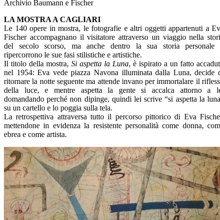
Archivio Baumann e Fischer
LA MOSTRA A CAGLIARI
Le 140 opere in mostra, le fotografie e altri oggetti appartenuti a E
Fischer accompagnano il visitatore attraverso un viaggio nella stor
del secolo scorso, ma anche dentro la sua storia personale
ripercorrono le sue fasi stilistiche e artistiche.
Il titolo della mostra,
Si aspetta la Luna
, è ispirato a un fatto accadu
nel 1954: Eva vede piazza Navona illuminata dalla Luna, decide 
ritornare la notte seguente ma attende invano per immortalare il rifles
della luce, e mentre aspetta la gente si accalca attorno a l
domandando perché non dipinge, quindi lei scrive “si aspetta la lun
su un cartello e lo poggia sulla tela.
La retrospettiva attraversa tutto il percorso pittorico di Eva Fische
mettendone in evidenza la resistente personalità come donna, co
ebrea e come artista.