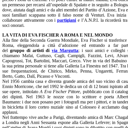
un permesso per recarsi all’ospedale di Spalato e in seguito a Bologn
dove, aiutata dagli amici e da altri membri del Partito d’Azione, Eva e
suoi familiari scappana sotto il falso nome di Venturi. Eva inizia
collaborare attivamente con i
partigiani
e l’A.N.P.I. la ricorderà tra
soci onorari.
LA VITA DI EVA FISCHER A ROMA E NEL MONDO
Alla fine della Seconda Guerra Mondiale, Eva Fischer si trasferisce
Roma, eleggendola a città d’adozione ed entrando a far par
del
gruppo di artisti di
via Margutta
; i suoi amici e colleghi 
chiamano Mafai, Guttuso, Cagli, Campigli, Fazzini, Levi, Alvar
Capogrossi, Tot, Bartolini, Maccari, Greco. Vive in via del Babuino
la sua prima personale si tiene alla Galleria La Finestra nel 1947. Tra 
sue frequentazioni, de Chirico, Mirko, Penna, Ungaretti, Ferrar
Berto, Gatto, Dalí, Picasso e Visconti.
Nel 1956 cambia casa e diventa grande amica del suo vicino di cas
Ennio Morricone, che nel 1992 le dedica un cd di 12 brani ispirato al
sue opere, intitolato
A Eva Fischer Pittore
, pubblicato con il catalo
dei dipinti. Nel 1963 le nozze con lo scrittore e poeta Alber
Baumann: i due non posano per i fotografi ma per i pittori, e in tand
in bicicletta il loro corteo nuziale sino al Colosseo è acclamato dag
applausi.
Nel frattempo vive anche a Parigi, diventando amica di Marc Chagal
a Londra negli Anni Sessanta espone alla Galleria Lefevre; in Spag
nell’atelier di Juana Mordó i suoi dipinti sono in dibattito con quelli d