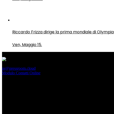
Riccardo Frizza dirige la prima mondiale di Olympia
Ven, Maggio 15.
PressRoom
pr@pressroom.cloud
Modulo Contatti Online
MAGAZINE