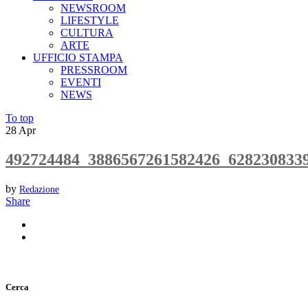
NEWSROOM
LIFESTYLE
CULTURA
ARTE
UFFICIO STAMPA
PRESSROOM
EVENTI
NEWS
To top
28
Apr
492724484_3886567261582426_628230833
by
Redazione
Share
Cerca