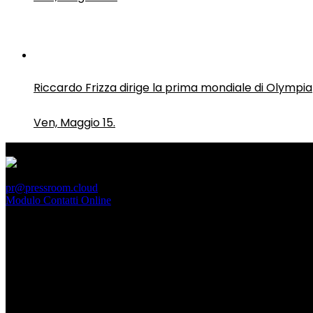
Riccardo Frizza dirige la prima mondiale di Olympia
Ven, Maggio 15.
PressRoom
pr@pressroom.cloud
Modulo Contatti Online
MAGAZINE