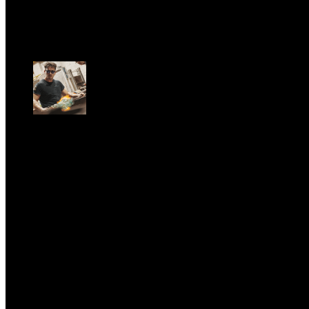
LA PRINCIPESSA E LA GUERRIERA. Ovvero, di chi par
Dom, Giugno 28.
GARBO acquisisce Alex Signoretti, eccellenza con
Sab, Aprile 11.
CLASSIC RIVALRY. Nemmeno il fenomeno Heated Riva
tempo della musica classica