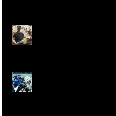
LA PRINCIPESSA E LA GUERRIERA. Ovvero, di chi par
Dom, Giugno 28.
GARBO acquisisce Alex Signoretti, eccellenza con
Sab, Aprile 11.
CLASSIC RIVALRY. Nemmeno il fenomeno Heated Riva
tempo della musica classica