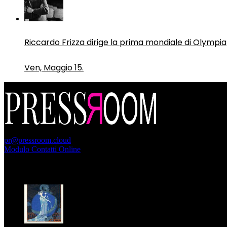
Riccardo Frizza dirige la prima mondiale di Olympia
Ven, Maggio 15.
PressRoom
pr@pressroom.cloud
Modulo Contatti Online
MAGAZINE