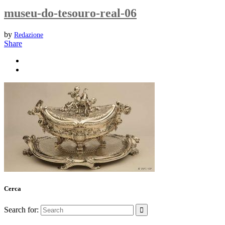
museu-do-tesouro-real-06
by
Redazione
Share
Cerca
Search for: