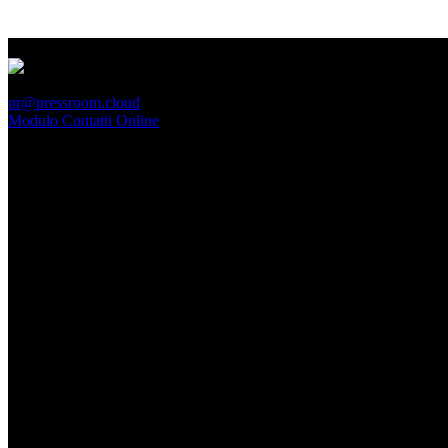
PressRoom
pr@pressroom.cloud
Modulo Contatti Online
MAGAZINE
LA PRINCIPESSA E LA GUERRIERA. Ovvero, di chi
parliamo quando parliamo di Turandot?
Dom, Giugno 28.