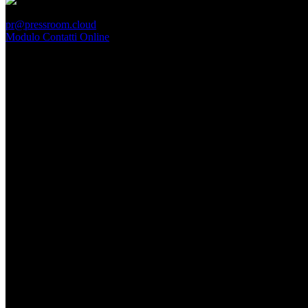
PressRoom
pr@pressroom.cloud
Modulo Contatti Online
MAGAZINE
LA PRINCIPESSA E LA GUERRIERA. Ovvero, di chi
parliamo quando parliamo di Turandot?
Dom, Giugno 28.
GARBO acquisisce Alex Signoretti, eccellenza