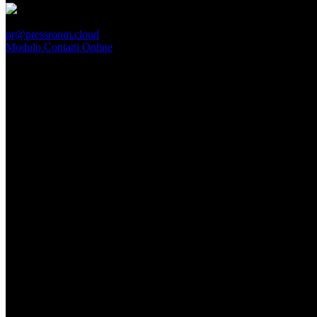
PressRoom
pr@pressroom.cloud
Modulo Contatti Online
MAGAZINE
LA PRINCIPESSA E LA GUERRIERA. Ovvero, di chi
parliamo quando parliamo di Turandot?
Dom, Giugno 28.