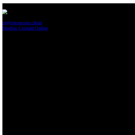
PressRoom
pr@pressroom.cloud
Modulo Contatti Online
MAGAZINE
LA PRINCIPESSA E LA GUERRIERA. Ovvero, di chi
parliamo quando parliamo di Turandot?
Dom, Giugno 28.