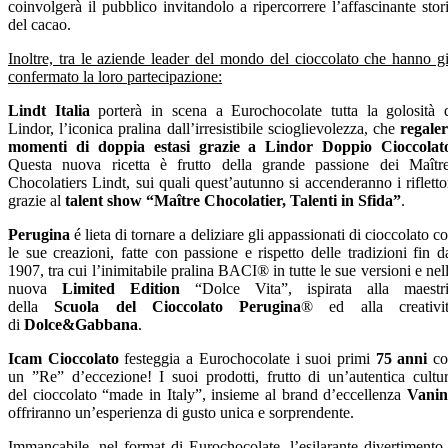
coinvolgerà il pubblico invitandolo a ripercorrere l’affascinante stor
del cacao.
Inoltre, tra le aziende leader del mondo del cioccolato che hanno g
confermato la loro partecipazione:
Lindt Italia
porterà in scena a Eurochocolate tutta la golosità 
Lindor, l’iconica pralina dall’irresistibile scioglievolezza, che
regale
momenti di doppia estasi grazie a Lindor Doppio Cioccolat
Questa nuova ricetta è frutto della grande passione dei Maîtr
Chocolatiers Lindt, sui quali quest’autunno si accenderanno i rifletto
grazie al
talent show “Maître Chocolatier, Talenti in Sfida”
.
Perugina
é lieta di tornare a deliziare gli appassionati di cioccolato c
le sue creazioni, fatte con passione e rispetto delle tradizioni fin d
1907, tra cui l’inimitabile pralina BACI® in tutte le sue versioni e nel
nuova
Limited Edition
“Dolce Vita”, ispirata alla maestr
della
Scuola del Cioccolato Perugina
® ed alla creativi
di
Dolce&Gabbana
.
Icam Cioccolato
festeggia a Eurochocolate i suoi primi
75 anni
co
un ”Re” d’eccezione! I suoi prodotti, frutto di un’autentica cultu
del cioccolato “made in Italy”, insieme al brand d’eccellenza
Vanin
offriranno un’esperienza di gusto unica e sorprendente.
Immancabile, nel format di Eurochocolate, l’esilarante divertimento