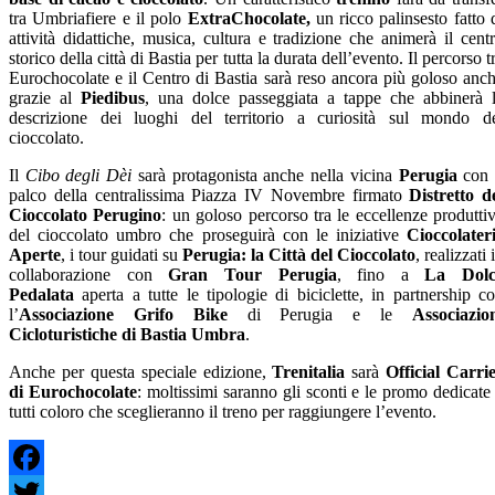
tra Umbriafiere e il polo
ExtraChocolate,
un ricco palinsesto fatto 
attività didattiche, musica, cultura e tradizione che animerà il cent
storico della città di Bastia per tutta la durata dell’evento. Il percorso t
Eurochocolate e il Centro di Bastia sarà reso ancora più goloso anc
grazie al
Piedibus
, una dolce passeggiata a tappe che abbinerà 
descrizione dei luoghi del territorio a curiosità sul mondo d
cioccolato.
Il
Cibo degli Dèi
sarà protagonista anche nella vicina
Perugia
con 
palco della centralissima Piazza IV Novembre firmato
Distretto d
Cioccolato Perugino
: un goloso percorso tra le eccellenze produtti
del cioccolato umbro che proseguirà con le iniziative
Cioccolater
Aperte
, i tour guidati su
Perugia: la Città del Cioccolato
, realizzati 
collaborazione con
Gran Tour Perugia
, fino a
La Dolc
Pedalata
aperta a tutte le tipologie di biciclette, in partnership c
l’
Associazione Grifo Bike
di Perugia e le
Associazio
Cicloturistiche di Bastia Umbra
.
Anche per questa speciale edizione,
Trenitalia
sarà
Official Carri
di Eurochocolate
: moltissimi saranno gli sconti e le promo dedicate
tutti coloro che sceglieranno il treno per raggiungere l’evento.
Facebook