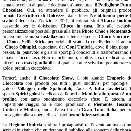
tema cioccolato al quale è dedicata un’intera area: il
Padiglione Fun
Chocolate.
Qui, ad attendere il pubblico, gli originali prodot
firmati
Costruttori di Dolcezze
: dalla linea
Ne abbiamo piene 
scatole!
dedicata all’edizione 2021, ai coloratissimi
Attacca botton
passando per le dolcissime
Choco in casa,
fino alle esclusi
personalizzazioni possibili grazie alla linea
Photo Choc e Nomemad
Imperdibili le
maxi installazioni
a tema come la
Choco Cornice
il
Choco Selfie Stick,
per originali scatti da condividere. E anco
i
Choco Olimpici
, patrocinati dal
Coni Umbria
, dove il ping pong, 
basket, la pallavolo e gli altri sport più conosciuti si trasformeranno 
chiave cioccolatosa. Non mancheranno, inoltre, spazi dedicati ai p
piccoli con
maxi gonfiabili
sui quali saltare e scivolare per atterrare 
golosi premi in cioccolato.
Tornerà anche il
Chocolate Show
, il più grande
Emporio de
Cioccolato
con prodotti per tutti i gusti suddivisi per tipologie: 
goloso
Villaggio delle Spalmabili
, l’area
A tutta tavoletta!
, 
spazio
Spiriti golosi!
dedicato ai liquori e
Mani in alto questa è u
pralina
con tanto buonissimo cioccolato sfuso. E ancora, 
imperdibile viaggio tra le dolci produzioni di
Piemonte
,
Toscan
Umbria
e
Modica
, fino all’area firmata
Gran Tour Italia
, per p
proseguire alla scoperta di esclusivi
brand internazionali
.
La
Regione Umbria
sarà tra i protagonisti dell’evento attraverso u
serie di iniziative che guideranno il pubblico alla scoperta delle risors