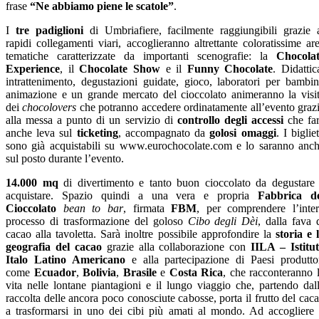
frase
“Ne abbiamo piene le scatole”
.
I
tre padiglioni
di Umbriafiere, facilmente raggiungibili grazie 
rapidi collegamenti viari, accoglieranno altrettante coloratissime ar
tematiche caratterizzate da importanti scenografie: la
Chocola
Experience
, il
Chocolate Show
e il
Funny Chocolate
. Didattic
intrattenimento, degustazioni guidate, gioco, laboratori per bambin
animazione e un grande mercato del cioccolato animeranno la visi
dei
chocolovers
che potranno accedere ordinatamente all’evento graz
alla messa a punto di un servizio di
controllo degli accessi
che fa
anche leva sul
ticketing
, accompagnato da
golosi omaggi
. I bigliet
sono già acquistabili su www.eurochocolate.com e lo saranno anc
sul posto durante l’evento.
14.000 mq
di divertimento e tanto buon cioccolato da degustare
acquistare. Spazio quindi a una vera e propria
Fabbrica d
Cioccolato
bean to bar
, firmata
FBM
, per comprendere l’inte
processo di trasformazione del goloso
Cibo degli Dèi
, dalla fava 
cacao alla tavoletta. Sarà inoltre possibile approfondire la
storia e 
geografia del cacao
grazie alla collaborazione con
IILA – Istitu
Italo Latino Americano
e alla partecipazione di Paesi produtto
come
Ecuador
,
Bolivia
,
Brasile
e
Costa Rica
, che racconteranno 
vita nelle lontane piantagioni e il lungo viaggio che, partendo dal
raccolta delle ancora poco conosciute cabosse, porta il frutto del cac
a trasformarsi in uno dei cibi più amati al mondo. Ad accogliere 