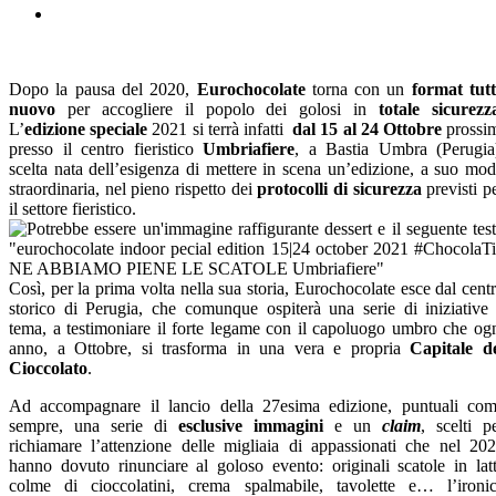
Dopo la pausa del 2020,
Eurochocolate
torna con un
format tut
nuovo
per accogliere il popolo dei golosi in
totale sicurezz
L’
edizione speciale
2021 si terrà infatti
dal 15 al 24 Ottobre
prossi
presso il centro fieristico
Umbriafiere
, a Bastia Umbra (Perugia
scelta nata dell’esigenza di mettere in scena un’edizione, a suo mo
straordinaria, nel pieno rispetto dei
protocolli di sicurezza
previsti p
il settore fieristico.
Così, per la prima volta nella sua storia, Eurochocolate esce dal cent
storico di Perugia, che comunque ospiterà una serie di iniziative
tema, a testimoniare il forte legame con il capoluogo umbro che og
anno, a Ottobre, si trasforma in una vera e propria
Capitale d
Cioccolato
.
Ad accompagnare il lancio della 27esima edizione, puntuali co
sempre, una serie di
esclusive immagini
e un
claim
, scelti p
richiamare l’attenzione delle migliaia di appassionati che nel 20
hanno dovuto rinunciare al goloso evento: originali scatole in lat
colme di cioccolatini, crema spalmabile, tavolette e… l’ironi