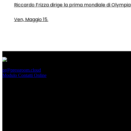
Riccardo Frizza dirige la prima mondiale di Olympia
Ven, Maggio 15.
PressRoom
pr@pressroom.cloud
Modulo Contatti Online
MAGAZINE
LA PRINCIPESSA E LA GUERRIERA. Ovvero, di chi