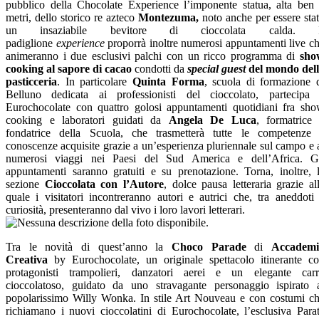
pubblico della Chocolate Experience l’imponente statua, alta ben
metri, dello storico re azteco
Montezuma,
noto anche per essere sta
un insaziabile bevitore di cioccolata calda. I
padiglione
experience
proporrà inoltre numerosi appuntamenti live c
animeranno i due esclusivi palchi con un ricco programma di
sho
cooking al sapore di cacao
condotti da
special guest
del mondo del
pasticceria
. In particolare
Quinta Forma
, scuola di formazione 
Belluno dedicata ai professionisti del cioccolato, partecipa
Eurochocolate con quattro golosi appuntamenti quotidiani fra sh
cooking e laboratori guidati da
Angela De Luca
, formatrice
fondatrice della Scuola, che trasmetterà tutte le competenze
conoscenze acquisite grazie a un’esperienza pluriennale sul campo e 
numerosi viaggi nei Paesi del Sud America e dell’Africa. G
appuntamenti saranno gratuiti e su prenotazione. Torna, inoltre, 
sezione
Cioccolata con l’Autore
, dolce pausa letteraria grazie al
quale i visitatori incontreranno autori e autrici che, tra aneddoti
curiosità, presenteranno dal vivo i loro lavori letterari.
Tra le novità di quest’anno la
Choco Parade
di
Accademi
Creativa
by Eurochocolate, un originale spettacolo itinerante c
protagonisti trampolieri, danzatori aerei e un elegante car
cioccolatoso, guidato da uno stravagante personaggio ispirato 
popolarissimo Willy Wonka. In stile Art Nouveau e con costumi c
richiamano i nuovi cioccolatini di Eurochocolate, l’esclusiva Para