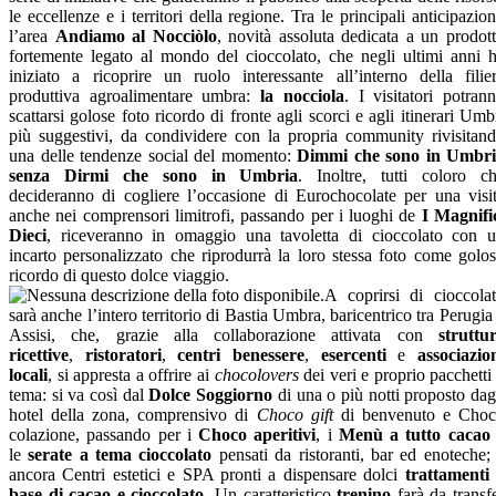
le eccellenze e i territori della regione. Tra le principali anticipazion
l’area
Andiamo al Nocciòlo
, novità assoluta dedicata a un prodot
fortemente legato al mondo del cioccolato, che negli ultimi anni 
iniziato a ricoprire un ruolo interessante all’interno della filie
produttiva agroalimentare umbra:
la nocciola
. I visitatori potran
scattarsi golose foto ricordo di fronte agli scorci e agli itinerari Umb
più suggestivi, da condividere con la propria community rivisitan
una delle tendenze social del momento:
Dimmi che sono in Umbr
senza Dirmi che sono in Umbria
. Inoltre, tutti coloro c
decideranno di cogliere l’occasione di Eurochocolate per una visi
anche nei comprensori limitrofi, passando per i luoghi de
I Magnifi
Dieci
, riceveranno in omaggio una tavoletta di cioccolato con 
incarto personalizzato che riprodurrà la loro stessa foto come golo
ricordo di questo dolce viaggio.
A coprirsi di cioccola
sarà anche l’intero territorio di Bastia Umbra, baricentrico tra Perugia
Assisi, che, grazie alla collaborazione attivata con
struttu
ricettive
,
ristoratori
,
centri benessere
,
esercenti
e
associazio
locali
, si appresta a offrire ai
chocolovers
dei veri e proprio pacchetti
tema: si va così dal
Dolce Soggiorno
di una o più notti proposto dag
hotel della zona, comprensivo di
Choco gift
di benvenuto e Cho
colazione, passando per i
Choco aperitivi
, i
Menù a tutto cacao
le
serate a tema cioccolato
pensati da ristoranti, bar ed enoteche;
ancora Centri estetici e SPA pronti a dispensare dolci
trattamenti
base di cacao e cioccolato
. Un caratteristico
trenino
farà da transf