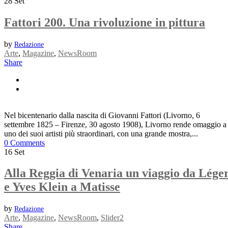
28
Set
Fattori 200. Una rivoluzione in pittura
by
Redazione
Arte
,
Magazine
,
NewsRoom
Share
Nel bicentenario dalla nascita di Giovanni Fattori (Livorno, 6
settembre 1825 – Firenze, 30 agosto 1908), Livorno rende omaggio a
uno dei suoi artisti più straordinari, con una grande mostra,...
0 Comments
16
Set
Alla Reggia di Venaria un viaggio da Lége
e Yves Klein a Matisse
by
Redazione
Arte
,
Magazine
,
NewsRoom
,
Slider2
Share