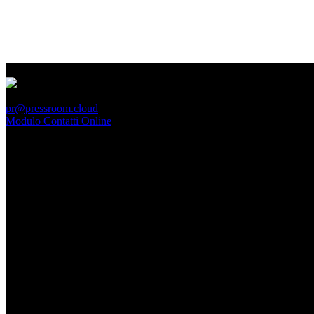
PressRoom
pr@pressroom.cloud
Modulo Contatti Online
MAGAZINE
LA PRINCIPESSA E LA GUERRIERA. Ovvero, di chi
parliamo quando parliamo di Turandot?
Dom, Giugno 28.