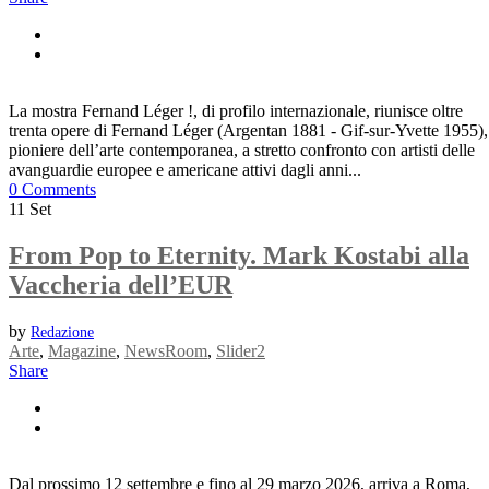
La mostra Fernand Léger !, di profilo internazionale, riunisce oltre
trenta opere di Fernand Léger (Argentan 1881 - Gif-sur-Yvette 1955),
pioniere dell’arte contemporanea, a stretto confronto con artisti delle
avanguardie europee e americane attivi dagli anni...
0 Comments
11
Set
From Pop to Eternity. Mark Kostabi alla
Vaccheria dell’EUR
by
Redazione
Arte
,
Magazine
,
NewsRoom
,
Slider2
Share
Dal prossimo 12 settembre e fino al 29 marzo 2026, arriva a Roma,