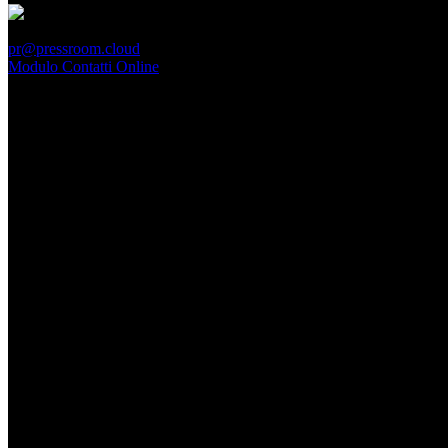
PressRoom
pr@pressroom.cloud
Modulo Contatti Online
MAGAZINE
LA PRINCIPESSA E LA GUERRIERA. Ovvero, di chi
parliamo quando parliamo di Turandot?
Dom, Giugno 28.