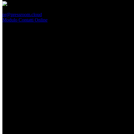
PressRoom
pr@pressroom.cloud
Modulo Contatti Online
MAGAZINE
LA PRINCIPESSA E LA GUERRIERA. Ovvero, di chi
parliamo quando parliamo di Turandot?
Dom, Giugno 28.