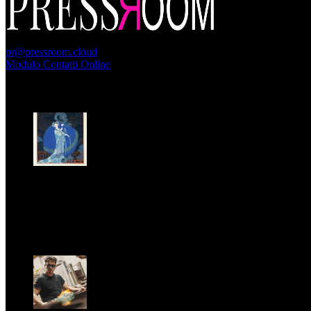
PressRoom
pr@pressroom.cloud
Modulo Contatti Online
MAGAZINE
LA PRINCIPESSA E LA GUERRIERA. Ovvero, di chi
parliamo quando parliamo di Turandot?
Dom, Giugno 28.