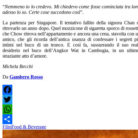
“
Nemmeno io lo credevo. Mi chiedevo come fosse cominciata tra lor
adesso lo so. Certe cose succedono così
”.
La partenza per Singapore. Il tentativo fallito della signora Chan 
ritrovarlo un anno dopo. Quel mozzicone di sigaretta sporco di rosset
che Chow ritrova nell’appartamento e ancora una cena, stavolta con 
amico, che gli ricorda dell’antica usanza di confessare i segreti p
intimi nel buco di un tronco. E così fa, sussurrando il suo rea
desiderio nel buco dell’Angkor Wat in Cambogia, in un ultim
straziante atto d’amore.
Michela Becchi
Da
Gambero Rosso
Facebook
Twitter
WhatsApp
Film
Food & Beverage
Condividi