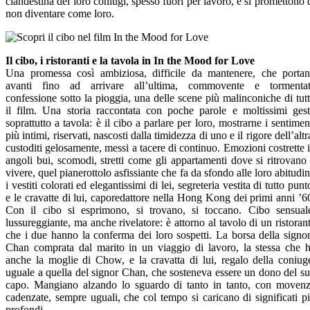
clandestina dei loro coniugi, spesso fuori per lavoro, e si promettono 
non diventare come loro.
Il cibo, i ristoranti e la tavola in In the Mood for Love
Una promessa così ambiziosa, difficile da mantenere, che porta
avanti fino ad arrivare all’ultima, commovente e tormenta
confessione sotto la pioggia, una delle scene più malinconiche di tut
il film. Una storia raccontata con poche parole e moltissimi gest
soprattutto a tavola: è il cibo a parlare per loro, mostrarne i sentimen
più intimi, riservati, nascosti dalla timidezza di uno e il rigore dell’altr
custoditi gelosamente, messi a tacere di continuo. Emozioni costrette 
angoli bui, scomodi, stretti come gli appartamenti dove si ritrovano
vivere, quel pianerottolo asfissiante che fa da sfondo alle loro abitudin
i vestiti colorati ed elegantissimi di lei, segreteria vestita di tutto punt
e le cravatte di lui, caporedattore nella Hong Kong dei primi anni ’6
Con il cibo si esprimono, si trovano, si toccano. Cibo sensual
lussureggiante, ma anche rivelatore: è attorno al tavolo di un ristoran
che i due hanno la conferma dei loro sospetti. La borsa della signo
Chan comprata dal marito in un viaggio di lavoro, la stessa che 
anche la moglie di Chow, e la cravatta di lui, regalo della coniug
uguale a quella del signor Chan, che sosteneva essere un dono del s
capo. Mangiano alzando lo sguardo di tanto in tanto, con moven
cadenzate, sempre uguali, che col tempo si caricano di significati p
profondi.