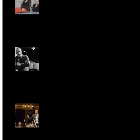
Romantic Florence va in tournée!
Gio, Gennaio 29.
Riccardo Frizza dirige la prima mondiale di Olympia
Ven, Maggio 15.