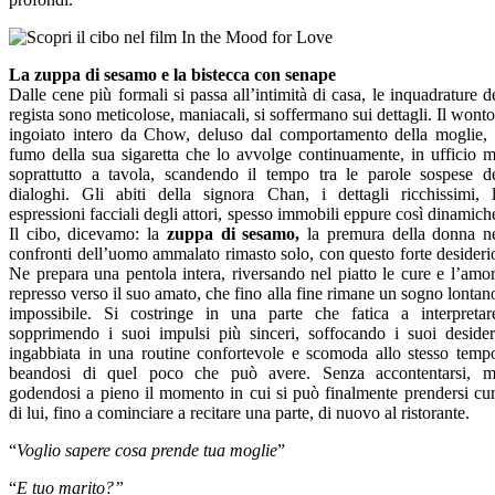
La zuppa di sesamo e la bistecca con senape
Dalle cene più formali si passa all’intimità di casa, le inquadrature d
regista sono meticolose, maniacali, si soffermano sui dettagli. Il wont
ingoiato intero da Chow, deluso dal comportamento della moglie, 
fumo della sua sigaretta che lo avvolge continuamente, in ufficio 
soprattutto a tavola, scandendo il tempo tra le parole sospese d
dialoghi. Gli abiti della signora Chan, i dettagli ricchissimi, 
espressioni facciali degli attori, spesso immobili eppure così dinamich
Il cibo, dicevamo: la
zuppa di sesamo,
la premura della donna n
confronti dell’uomo ammalato rimasto solo, con questo forte desideri
Ne prepara una pentola intera, riversando nel piatto le cure e l’amo
represso verso il suo amato, che fino alla fine rimane un sogno lontan
impossibile. Si costringe in una parte che fatica a interpretar
sopprimendo i suoi impulsi più sinceri, soffocando i suoi desider
ingabbiata in una routine confortevole e scomoda allo stesso temp
beandosi di quel poco che può avere. Senza accontentarsi, 
godendosi a pieno il momento in cui si può finalmente prendersi cu
di lui, fino a cominciare a recitare una parte, di nuovo al ristorante.
“
Voglio sapere cosa prende tua moglie
”
“
E tuo marito?”