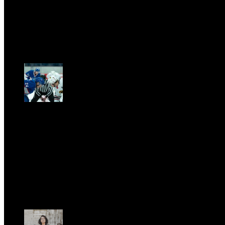
GARBO acquisisce Alex Signoretti, eccellenza
contemporanea del vetro di Murano
Sab, Aprile 11.
CLASSIC RIVALRY. Nemmeno il fenomeno Heated
Rivalry sfugge al fascino senza
tempo della musica classica
Sab, Febbraio 28.
UFFICIO STAMPA