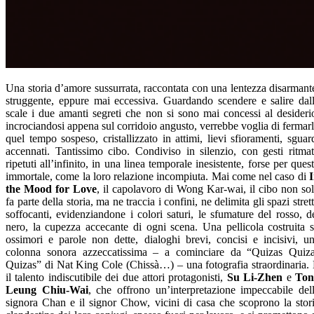
Una storia d’amore sussurrata, raccontata con una lentezza disarmant
struggente, eppure mai eccessiva. Guardando scendere e salire dal
scale i due amanti segreti che non si sono mai concessi al desideri
incrociandosi appena sul corridoio angusto, verrebbe voglia di fermar
quel tempo sospeso, cristallizzato in attimi, lievi sfioramenti, sguar
accennati. Tantissimo cibo. Condiviso in silenzio, con gesti ritmat
ripetuti all’infinito, in una linea temporale inesistente, forse per ques
immortale, come la loro relazione incompiuta. Mai come nel caso di
the Mood for Love
, il capolavoro di Wong Kar-wai, il cibo non so
fa parte della storia, ma ne traccia i confini, ne delimita gli spazi strett
soffocanti, evidenziandone i colori saturi, le sfumature del rosso, d
nero, la cupezza accecante di ogni scena. Una pellicola costruita 
ossimori e parole non dette, dialoghi brevi, concisi e incisivi, u
colonna sonora azzeccatissima – a cominciare da “Quizas Quiz
Quizas” di Nat King Cole (Chissà…) – una fotografia straordinaria.
il talento indiscutibile dei due attori protagonisti,
Su Li-Zhen
e
Ton
Leung Chiu-Wai
, che offrono un’interpretazione impeccabile del
signora Chan e il signor Chow, vicini di casa che scoprono la stor