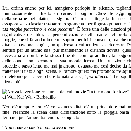
Lui ordina anche per lei, mangiano perlopiù in silenzio, taglian
minuziosamente il filetto di carne. Il signor Chow le aggiun
della
senape
nel piatto, la signora Chan ci intinge la bistecca, 
assapora senza lasciar trasparire lo sgomento per il gusto pungente. “
tua moglie piacciono le cose piccanti
”. È forse una delle citazioni p
significative del film, la personificazione dell’amante nel ruolo 
moglie, che si fa andar bene un sapore per lei inconsueto, ma che o
diventa passione, voglia, un qualcosa a cui tendere, da ricercare. P
sentirsi per un attimo sua, pur mantenendo la distanza dovuta, quel
necessaria a non fare la stessa fine dei coniugi adulteri, la peggio
delle conclusioni secondo la sua morale ferrea. Una relazione c
procede a passo lento ma mai interrotto, ovattato ma così deciso da f
trattenere il fiato a ogni scena. È l’amore quieto ma profondo: tre squil
di telefono per sapere che è tornata a casa, “
poi attacca
”. Tre squill
niente più.
Non c’è tempo e non c’è consequenzialità, c’è un principio e mai u
fine. Neanche la scena della dichiarazione sotto la pioggia basta
fermare quell’amore trattenuto, bisbigliato.
“
Non credevo che ti innamorassi di me
”