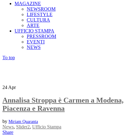
MAGAZINE
NEWSROOM
LIFESTYLE
CULTURA
ARTE
UFFICIO STAMPA
PRESSROOM
EVENTI
NEWS
To top
24
Apr
Annalisa Stroppa è Carmen a Modena,
Piacenza e Ravenna
by
Miriam Quaranta
News
,
Slider2
,
Ufficio Stampa
Share