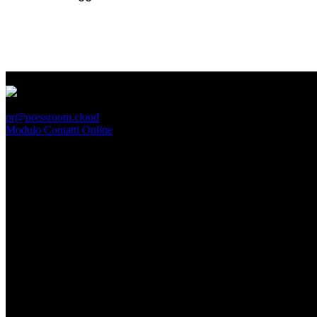
PressRoom
pr@pressroom.cloud
Modulo Contatti Online
MAGAZINE
LA PRINCIPESSA E LA GUERRIERA. Ovvero, di chi
parliamo quando parliamo di Turandot?
Dom, Giugno 28.