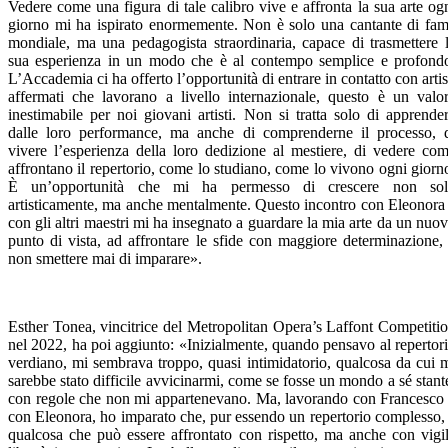
Vedere come una figura di tale calibro vive e affronta la sua arte og
giorno mi ha ispirato enormemente. Non è solo una cantante di fa
mondiale, ma una pedagogista straordinaria, capace di trasmettere 
sua esperienza in un modo che è al contempo semplice e profond
L’Accademia ci ha offerto l’opportunità di entrare in contatto con artis
affermati che lavorano a livello internazionale, questo è un valo
inestimabile per noi giovani artisti. Non si tratta solo di apprende
dalle loro performance, ma anche di comprenderne il processo, 
vivere l’esperienza della loro dedizione al mestiere, di vedere co
affrontano il repertorio, come lo studiano, come lo vivono ogni giorn
È un’opportunità che mi ha permesso di crescere non sol
artisticamente, ma anche mentalmente. Questo incontro con Eleonora
con gli altri maestri mi ha insegnato a guardare la mia arte da un nuo
punto di vista, ad affrontare le sfide con maggiore determinazione,
non smettere mai di imparare».
Esther Tonea, vincitrice del Metropolitan Opera’s Laffont Competiti
nel 2022, ha poi aggiunto: «Inizialmente, quando pensavo al repertor
verdiano, mi sembrava troppo, quasi intimidatorio, qualcosa da cui 
sarebbe stato difficile avvicinarmi, come se fosse un mondo a sé stant
con regole che non mi appartenevano. Ma, lavorando con Francesco
con Eleonora, ho imparato che, pur essendo un repertorio complesso,
qualcosa che può essere affrontato con rispetto, ma anche con vigi