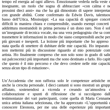
tempo ed energia ad ogni allievo. Emozionante vederla nella veste 
insegnante, un ruolo che sogna di abbracciare «con calma e n
prossimi dieci anni» ma che ha già dimostrato di sapere interpreta
con grande abilità. Come confermato da Edwin Davis, talentuo
basso dell’Utica, Mississippi: «La sua capacità di spiegare concet
difficili in maniera chiara e comprensibile, usando esempi concreti
addirittura mostrandoli in prima persona è un dono raro. Non è so
un’insegnante di tecnica vocale, ma una vera pedagogista che sa co
trasmettere le informazioni in modo che siano comprensibili anche per
più giovani e inesperti. La lezione più importante che ho appreso
stata quella di smettere di dubitare delle mie capacità. Ho imparato
non mettermi più in discussione riguardo al mio potenziale co
artista. Ho finalmente compreso che non solo sono in grado di sali
sui palcoscenici più importanti ma che sono destinato a farlo. Ho capi
che questo è il mio percorso e che devo credere nelle mie capacit
senza alcun tipo di esitazione».
Un’Accademia che non rafforza solo le competenze artistiche 
anche la crescita personale. I dieci cantanti si sono mostrati un grup
affiatato, sostenendosi a vicenda e creando un’atmosfera 
collaborazione e spunti di riflessione che si raccolgono dal
testimonianze dei vari partecipanti, come quella di Maria Cennam
unica artista italiana selezionata, che ha apprezzato «L’opportunità 
conoscere Eleonora, per me una delle esperienze più important