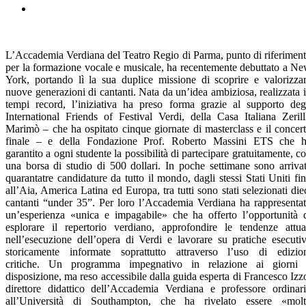
L’Accademia Verdiana del Teatro Regio di Parma, punto di riferimen
per la formazione vocale e musicale, ha recentemente debuttato a N
York, portando lì la sua duplice missione di scoprire e valorizza
nuove generazioni di cantanti. Nata da un’idea ambiziosa, realizzata 
tempi record, l’iniziativa ha preso forma grazie al supporto deg
International Friends of Festival Verdi, della Casa Italiana Zerill
Marimò – che ha ospitato cinque giornate di masterclass e il concer
finale – e della Fondazione Prof. Roberto Massini ETS che 
garantito a ogni studente la possibilità di partecipare gratuitamente, c
una borsa di studio di 500 dollari. In poche settimane sono arriva
quarantatre candidature da tutto il mondo, dagli stessi Stati Uniti fi
all’Aia, America Latina ed Europa, tra tutti sono stati selezionati die
cantanti “under 35”. Per loro l’Accademia Verdiana ha rappresenta
un’esperienza «unica e impagabile» che ha offerto l’opportunità 
esplorare il repertorio verdiano, approfondire le tendenze attua
nell’esecuzione dell’opera di Verdi e lavorare su pratiche esecuti
storicamente informate soprattutto attraverso l’uso di edizio
critiche. Un programma impegnativo in relazione ai giorni
disposizione, ma reso accessibile dalla guida esperta di Francesco Izz
direttore didattico dell’Accademia Verdiana e professore ordinar
all’Università di Southampton, che ha rivelato essere «mol