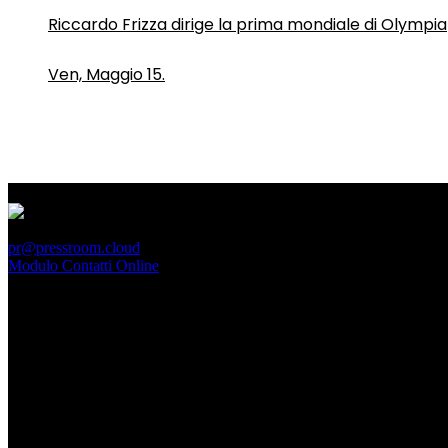
Riccardo Frizza dirige la prima mondiale di Olympia
Ven, Maggio 15.
PressRoom
pr@pressroom.cloud
Modulo Contatti Online
MAGAZINE