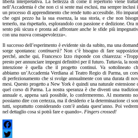
libertà interpretativa. La bellezza di come il repertorio viene tratta
nell’Accademia è che non ci si sente mai esclusi, ma sempre inclusi 
un processo di apprendimento che rende tutto accessibile. Ho impara
che ogni pezzo ha la sua essenza, la sua storia, e che non bisog
temerlo, ma rispettarlo, esplorandolo con passione e dedizione. Ora 
sento più sicura e pronta ad affrontare anche le sfide più impegnati
con una nuova consapevolezza».
Il successo dell’esperimento è evidente sin da subito, ma una doman
sorge spontanea:
continuerà?
Non c’è bisogno di fare supposizio
perché, anche qui, Francesco Izzo risponde con chiarezza: «Trop
presto per annunciare impegni definitivi per il futuro. Tuttavia, la nost
intenzione è quella che il progetto continui. Va sottolineato c
abbiamo un’Accademia Verdiana al Teatro Regio di Parma, un cor
di perfezionamento che si svolge annualmente con una durata di no
mesi. Questo progetto a New York è quindi una naturale estensione 
quel corso di Parma. La nostra speranza è che diventi una tradizio
annuale e, appena sarà possibile, lo confermeremo. Al momento n
possiamo dire con certezza, ma il desiderio e la determinazione ci so
tutti, soprattutto considerando com’è andata quest’anno. Poi vedre
nel dettaglio cosa si potrà fare e quando».
Fingers crossed!
Facebook