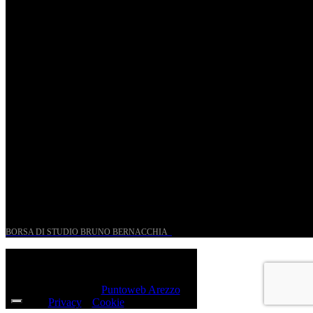
Ven, Maggio 15.
Riccardo Frizza dirige concerti sinfonici a Napoli e
Budapest
Mer, Gennaio 7.
UN PROGETTO PER I GIOVANI STORICI
BORSA DI STUDIO BRUNO BERNACCHIA
@ 2026 PressRoom – All Rights Reserved.
Sito realizzato da
Puntoweb Arezzo
Privacy
e
Cookie
Policy