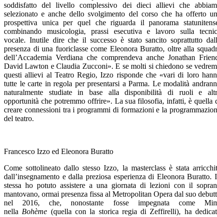
soddisfatto del livello complessivo dei dieci allievi che abbia
selezionato e anche dello svolgimento del corso che ha offerto u
prospettiva unica per quel che riguarda il panorama statunitens
combinando musicologia, prassi esecutiva e lavoro sulla tecni
vocale. Inutile dire che il successo è stato sancito soprattutto dal
presenza di una fuoriclasse come Eleonora Buratto, oltre alla squad
dell’Accademia Verdiana che comprendeva anche Jonathan Frien
David Lawton e Claudia Zucconi». E se molti si chiedono se vedre
questi allievi al Teatro Regio, Izzo risponde che «vari di loro han
tutte le carte in regola per presentarsi a Parma. Le modalità andran
naturalmente studiate in base alla disponibilità di ruoli e alt
opportunità che potremmo offrire». La sua filosofia, infatti, è quella 
creare connessioni tra i programmi di formazioni e la programmazio
del teatro.
Francesco Izzo ed Eleonora Buratto
Come sottolineato dallo stesso Izzo, la masterclass è stata arricchi
dall’insegnamento e dalla preziosa esperienza di Eleonora Buratto. 
stessa ho potuto assistere a una giornata di lezioni con il sopra
mantovano, ormai presenza fissa al Metropolitan Opera dal suo debut
nel 2016, che, nonostante fosse impegnata come Mim
nella
Bohème
(quella con la storica regia di Zeffirelli), ha dedica