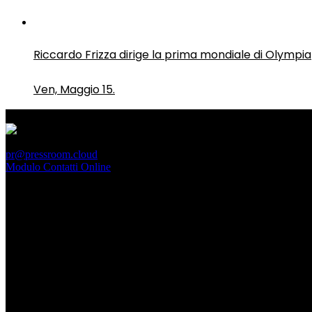
Riccardo Frizza dirige la prima mondiale di Olympia
Ven, Maggio 15.
PressRoom
pr@pressroom.cloud
Modulo Contatti Online
MAGAZINE
LA PRINCIPESSA E LA GUERRIERA. Ovvero, di chi par