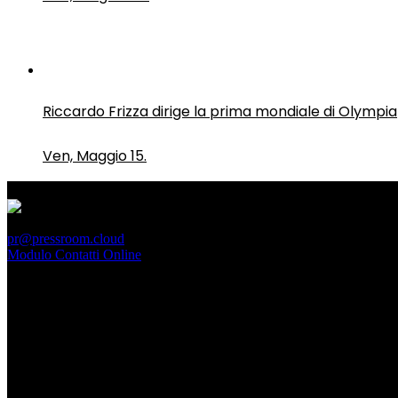
Riccardo Frizza dirige la prima mondiale di Olympia
Ven, Maggio 15.
PressRoom
pr@pressroom.cloud
Modulo Contatti Online
MAGAZINE