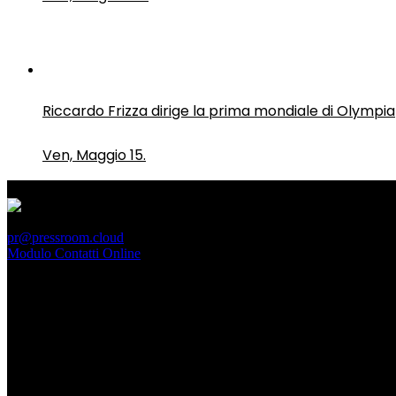
Riccardo Frizza dirige la prima mondiale di Olympia
Ven, Maggio 15.
PressRoom
pr@pressroom.cloud
Modulo Contatti Online
MAGAZINE