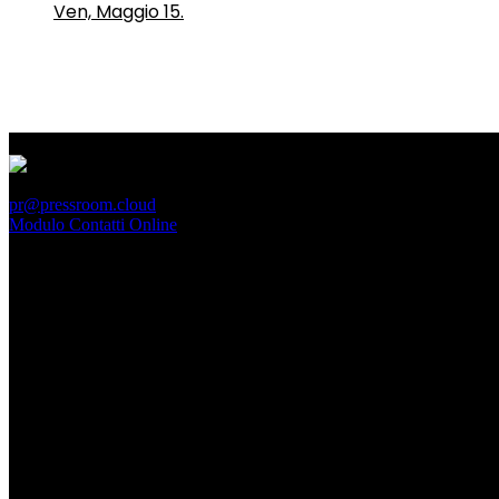
Ven, Maggio 15.
PressRoom
pr@pressroom.cloud
Modulo Contatti Online
MAGAZINE
LA PRINCIPESSA E LA GUERRIERA. Ovvero, di chi
parliamo quando parliamo di Turandot?