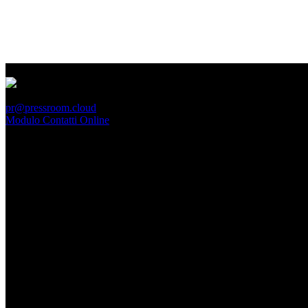
PressRoom
pr@pressroom.cloud
Modulo Contatti Online
MAGAZINE
LA PRINCIPESSA E LA GUERRIERA. Ovvero, di chi
parliamo quando parliamo di Turandot?
Dom, Giugno 28.