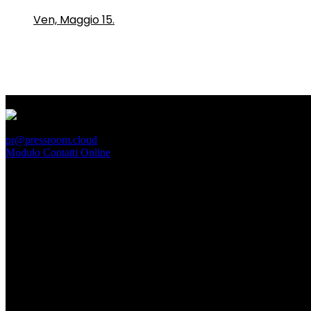
Ven, Maggio 15.
PressRoom
pr@pressroom.cloud
Modulo Contatti Online
MAGAZINE
LA PRINCIPESSA E LA GUERRIERA. Ovvero, di chi
parliamo quando parliamo di Turandot?