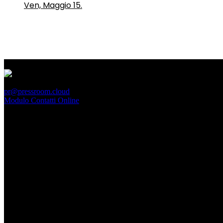
Ven, Maggio 15.
PressRoom
pr@pressroom.cloud
Modulo Contatti Online
MAGAZINE
LA PRINCIPESSA E LA GUERRIERA. Ovvero, di chi
parliamo quando parliamo di Turandot?