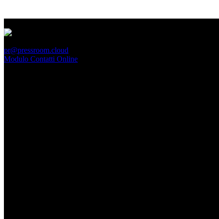
PressRoom
pr@pressroom.cloud
Modulo Contatti Online
MAGAZINE
LA PRINCIPESSA E LA GUERRIERA. Ovvero, di chi
parliamo quando parliamo di Turandot?
Dom, Giugno 28.