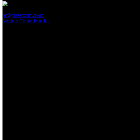
PressRoom
pr@pressroom.cloud
Modulo Contatti Online
MAGAZINE
LA PRINCIPESSA E LA GUERRIERA. Ovvero, di chi
parliamo quando parliamo di Turandot?
Dom, Giugno 28.