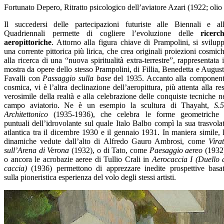
Fortunato Depero, Ritratto psicologico dell’aviatore Azari (1922; olio
Il succedersi delle partecipazioni futuriste alle Biennali e al
Quadriennali permette di cogliere l’evoluzione delle
ricerc
aeropittoriche
. Attorno alla figura chiave di Prampolini, si svilup
una corrente pittorica più lirica, che crea originali proiezioni cosmic
alla ricerca di una “nuova spiritualità extra-terrestre”, rappresentata 
mostra da opere dello stesso Prampolini, di Fillia, Benedetta e Augus
Favalli con
Passaggio sulla base
del 1935. Accanto alla componen
cosmica, vi è l’altra declinazione dell’aeropittura, più attenta alla re
verosimile della realtà e alla celebrazione delle conquiste tecniche n
campo aviatorio. Ne è un esempio la scultura di Thayaht,
S.
Architettonico
(1935-1936), che celebra le forme geometriche
puntuali dell’idrovolante sul quale Italo Balbo compì la sua trasvola
atlantica tra il dicembre 1930 e il gennaio 1931. In maniera simile, 
dinamiche vedute dall’alto di Alfredo Gauro Ambrosi, come
Vira
sull’Arena di Verona
(1932), o di Tato, come
Paesaggio aereo
(1932
o ancora le acrobazie aeree di Tullio Crali in
Aerocaccia I (Duello 
caccia)
(1936) permettono di apprezzare inedite prospettive basa
sulla pioneristica esperienza del volo degli stessi artisti.