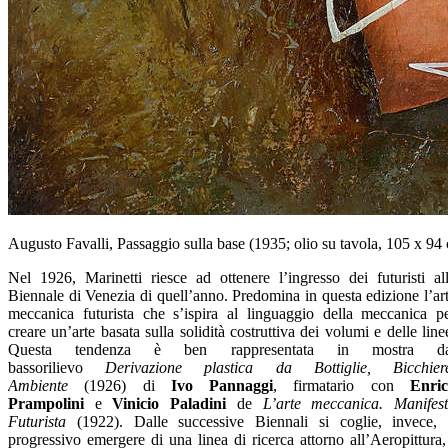
Augusto Favalli, Passaggio sulla base (1935; olio su tavola, 105 x 94
Nel 1926, Marinetti riesce ad ottenere l’ingresso dei futuristi al
Biennale di Venezia di quell’anno. Predomina in questa edizione l’ar
meccanica futurista che s’ispira al linguaggio della meccanica p
creare un’arte basata sulla solidità costruttiva dei volumi e delle line
Questa tendenza è ben rappresentata in mostra da
bassorilievo
Derivazione plastica da Bottiglie, Bicchier
Ambiente
(1926) di
Ivo Pannaggi
, firmatario con
Enri
Prampolini
e
Vinicio Paladini
de
L’arte meccanica. Manifes
Futurista
(1922). Dalle successive Biennali si coglie, invece, 
progressivo emergere di una linea di ricerca attorno all’Aeropittura,