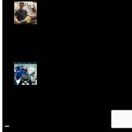
GARBO acquisisce Alex Signoretti, eccellenza
contemporanea del vetro di Murano
Sab, Aprile 11.
CLASSIC RIVALRY. Nemmeno il fenomeno Heated
Rivalry sfugge al fascino senza
tempo della musica classica
Sab, Febbraio 28.