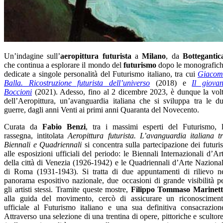
Un’indagine sull’
aeropittura futurista
a
Milano
, da
Bottegantic
che continua a esplorare il mondo del
futurismo
dopo le monografic
dedicate a singole personalità del Futurismo italiano, tra cui
Giacom
Balla. Ricostruzione futurista dell’universo
(2018) e
Il giova
Boccioni
(2021). Adesso, fino al 2 dicembre 2023, è dunque la vol
dell’Aeropittura, un’avanguardia italiana che si sviluppa tra le d
guerre, dagli anni Venti ai primi anni Quaranta del Novecento.
Curata da
Fabio Benzi
, tra i massimi esperti del Futurismo, 
rassegna, intitolata
Aeropittura futurista. L’avanguardia italiana t
Biennali e Quadriennali
si concentra sulla partecipazione dei futuris
alle esposizioni ufficiali del periodo: le Biennali Internazionali d’Ar
della città di Venezia (1926-1942) e le Quadriennali d’Arte Naziona
di Roma (1931-1943). Si tratta di due appuntamenti di rilievo n
panorama espositivo nazionale, due occasioni di grande visibilità p
gli artisti stessi. Tramite queste mostre,
Filippo Tommaso Marinett
alla guida del movimento, cercò di assicurare un riconoscimen
ufficiale al Futurismo italiano e una sua definitiva consacrazion
Attraverso una selezione di una trentina di opere, pittoriche e scultor