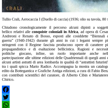
Tullio Crali, Aerocaccia I (Duello di caccia) (1936; olio su tavola, 80
Chiudono cronologicamente il percorso alcuni dipinti a sogget
bellico relativi alle
conquiste coloniali in Africa
, ad opera di Cesa
Andreoni e Renato di Bosso, esposti alle cosiddette “Biennali 
guerra” (1940-1942) durante gli anni in cui i legami sempre p
stringenti con il Regime fascista producono opere di carattere p
propagandistico e di esaltazione bellicistica. Ragioni e necessi
politiche giocano, infine, un ruolo importante anche nel
partecipazione alle ultime edizioni delle Quadriennali di quegli anni 
alcuni artisti astratti di area lombarda in qualità di “astrattisti futuristi
tra i quali spicca Mario Radice. Accompagna la mostra un catalog
edito da Bottegantica e Grafiche Antiga edizioni, a cura di Fabio Ben
con contributi scientifici del curatore, di Alberto Cibin e Mariatere
Chirico.
Facebook
Twitter