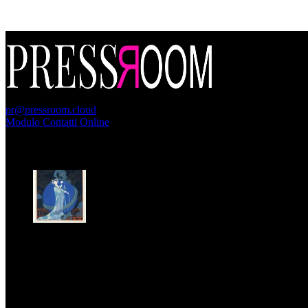
PressRoom
pr@pressroom.cloud
Modulo Contatti Online
MAGAZINE
LA PRINCIPESSA E LA GUERRIERA. Ovvero, di chi
parliamo quando parliamo di Turandot?
Dom, Giugno 28.