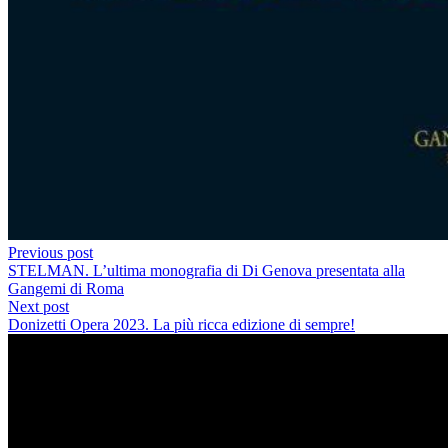
Previous post
STELMAN. L’ultima monografia di Di Genova presentata alla
Gangemi di Roma
Next post
Donizetti Opera 2023. La più ricca edizione di sempre!