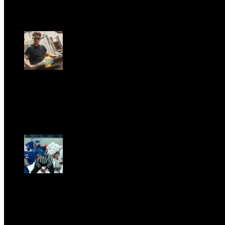
Dom, Giugno 28.
GARBO acquisisce Alex Signoretti, eccellenza
contemporanea del vetro di Murano
Sab, Aprile 11.
CLASSIC RIVALRY. Nemmeno il fenomeno Heated
Rivalry sfugge al fascino senza
tempo della musica classica