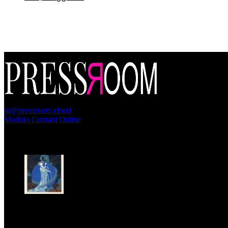
PressRoom
pr@pressroom.cloud
Modulo Contatti Online
MAGAZINE
LA PRINCIPESSA E LA GUERRIERA. Ovvero, di chi
parliamo quando parliamo di Turandot?