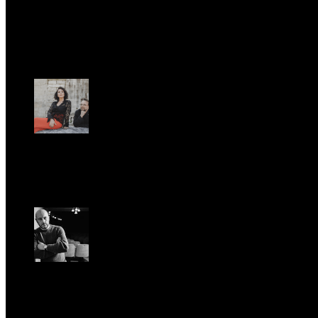
Sab, Febbraio 28.
UFFICIO STAMPA
Romantic Florence va in tournée!
Gio, Gennaio 29.
Riccardo Frizza dirige la prima mondiale di Olympia