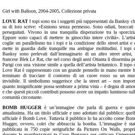
Girl with Balloon, 2004-2005, Collezione privata
LOVE RAT
I topi sono tra i soggetti più rappresentati da Banksy c
su di loro scrive: «Esistono senza permesso. Sono odiati, braccati
perseguitati. Vivono in una tranquilla disperazione tra la sporcizi
Eppure sono capaci di mettere in ginocchio intere civiltà». L’artis
coglie un parallelismo tra i topi e la condizione dello street artist e 
mette in guardia dalle tranquille ma ambigue moltitudini. I topi 
Banksy sono prelevati dall’immaginario di un altro street artist, 
francese Blek Le Rat, che nel corso degli anni Ottanta li dissemina p
Parigi con una visione simile a quella dell’artista britannico. Il topo 
Love Rat è rappresentato con un grande pennello in mano mentre 
terminato di tracciare il contorno di un cuore rosso su un mu
invisibile. Il simbolismo suggerisce che la street art – non impor
quanto insignificante possa sembrare a prima vista – è degna di amo
e che questi piccoli contributi possono avere un impatto luminoso sul
comunità circostante.
BOMB HUGGER
è un’immagine che parla di guerra e quin
attualissima. Ha un titolo ufficiale e uno adottato dal pubblico: quel
ufficiale è Bomb Love. Tuttavia il pubblico lo ha accolto come Bo
Hugger, ovvero, colei che abbraccia la bomba. L’immagine è sta
pubblicata in 750 copie serigrafiche da Pictures On Walls, propr
durante le manifestazioni in Gran Bretagna per criticare l’interven