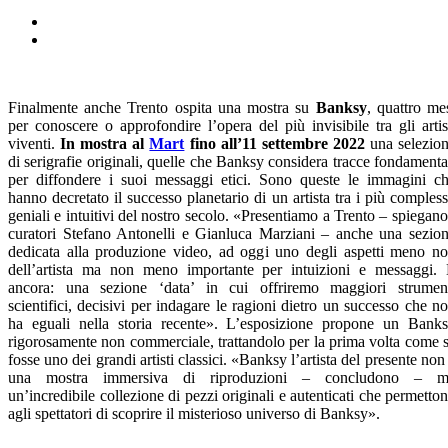
Finalmente anche Trento ospita una mostra su
Banksy
, quattro me
per conoscere o approfondire l’opera del più invisibile tra gli artis
viventi.
In mostra al
Mart
fino all’11 settembre 2022
una selezio
di serigrafie originali, quelle che Banksy considera tracce fondamenta
per diffondere i suoi messaggi etici. Sono queste le immagini c
hanno decretato il successo planetario di un artista tra i più compless
geniali e intuitivi del nostro secolo. «Presentiamo a Trento – spiegano
curatori Stefano Antonelli e Gianluca Marziani – anche una sezio
dedicata alla produzione video, ad oggi uno degli aspetti meno no
dell’artista ma non meno importante per intuizioni e messaggi.
ancora: una sezione ‘data’ in cui offriremo maggiori strumen
scientifici, decisivi per indagare le ragioni dietro un successo che n
ha eguali nella storia recente». L’esposizione propone un Bank
rigorosamente non commerciale, trattandolo per la prima volta come 
fosse uno dei grandi artisti classici. «Banksy l’artista del presente non
una mostra immersiva di riproduzioni – concludono – m
un’incredibile collezione di pezzi originali e autenticati che permetto
agli spettatori di scoprire il misterioso universo di Banksy».