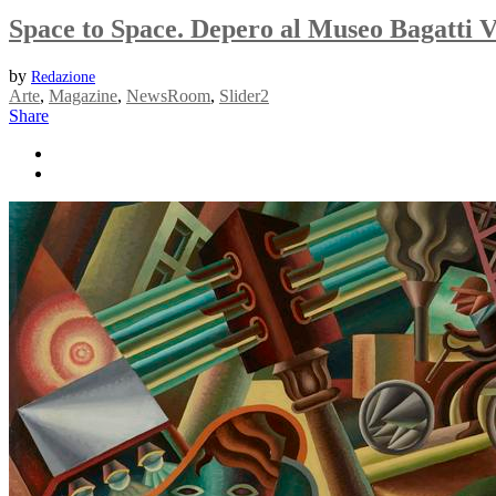
Space to Space. Depero al Museo Bagatti V
by
Redazione
Arte
,
Magazine
,
NewsRoom
,
Slider2
Share