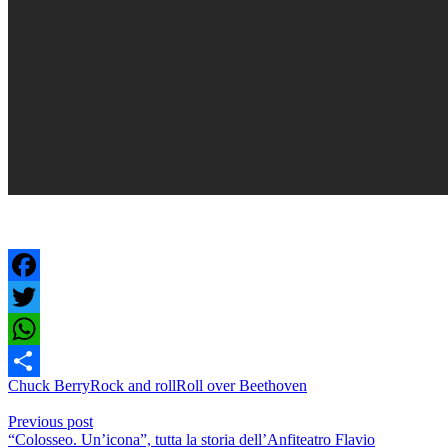
Facebook
Twitter
WhatsApp
Chuck Berry
Rock and roll
Roll over Beethoven
Condividi
Previous post
“Colosseo. Un’icona”, tutta la storia dell’Anfiteatro Flavio