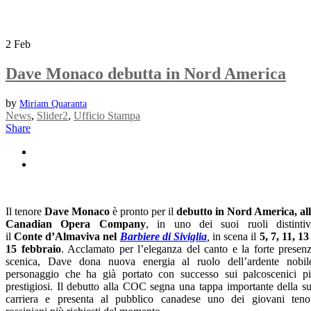
2
Feb
Dave Monaco debutta in Nord America
by
Miriam Quaranta
News
,
Slider2
,
Ufficio Stampa
Share
Il tenore
Dave Monaco
è pronto per il
debutto in Nord America, al
Canadian Opera Company
, in uno dei suoi ruoli distintiv
il
Conte
d
’
Almaviva nel
Barbiere di Siviglia
,
in scena il
5, 7, 11, 13
15 febbraio
. Acclamato per l’eleganza del canto e la forte presen
scenica, Dave dona nuova energia al ruolo dell’ardente nobil
personaggio che ha già portato con successo sui palcoscenici p
prestigiosi. Il debutto alla COC segna una tappa importante della s
carriera e presenta al pubblico canadese uno dei giovani teno