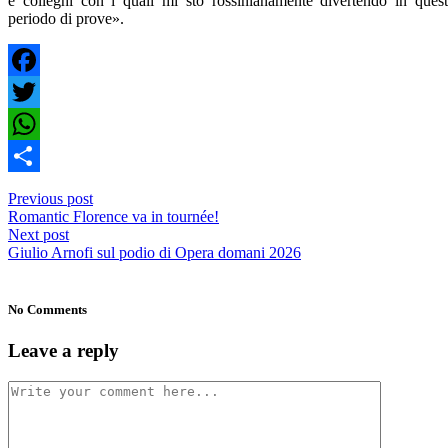
e colleghi con i quali mi sto rossinianamente divertendo in ques
periodo di prove».
Facebook
Twitter
WhatsApp
Condividi
Previous post
Romantic Florence va in tournée!
Next post
Giulio Arnofi sul podio di Opera domani 2026
No Comments
Leave a reply