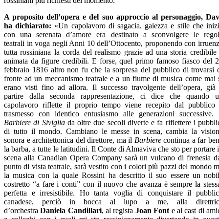
rossiniani più richiesti del momento.
A proposito dell’opera e del suo approccio al personaggio, Da
ha dichiarato:
«Un capolavoro di sagacia, gaiezza e stile che iniz
con una serenata d’amore era destinato a sconvolgere le rego
teatrali in voga negli Anni 10 dell’Ottocento, proponendo con irruen
tutta rossiniana la corda del realismo grazie ad una storia credibile
animata da figure credibili. E forse, quel primo famoso fiasco del 
febbraio 1816 altro non fu che la sorpresa del pubblico di trovarsi 
fronte ad un meccanismo teatrale e a un fiume di musica come mai 
erano visti fino ad allora. Il successo travolgente dell’opera, già
partire dalla seconda rappresentazione, ci dice che quando 
capolavoro riflette il proprio tempo viene recepito dal pubblico
trasmesso con identico entusiasmo alle generazioni successive.
Barbiere di Siviglia
da oltre due secoli diverte e fa riflettere i pubbli
di tutto il mondo. Cambiano le messe in scena, cambia la visio
sonora e architettonica del direttore, ma il
Barbiere
continua a far be
la barba, a tutte le latitudini. Il Conte di Almaviva che sto per portare 
scena alla Canadian Opera Company sarà un vulcano di frenesia d
punto di vista teatrale, sarà vestito con i colori più pazzi del mondo 
la musica con la quale Rossini ha descritto il suo essere un nobi
costretto “a fare i conti” con il nuovo che avanza è sempre la stess
perfetta e irresistibile. Ho tanta voglia di conquistare il pubbli
canadese, perciò in bocca al lupo a me, alla direttric
d’orchestra
Daniela Candillari
, al regista
Joan Font
e al cast di ami