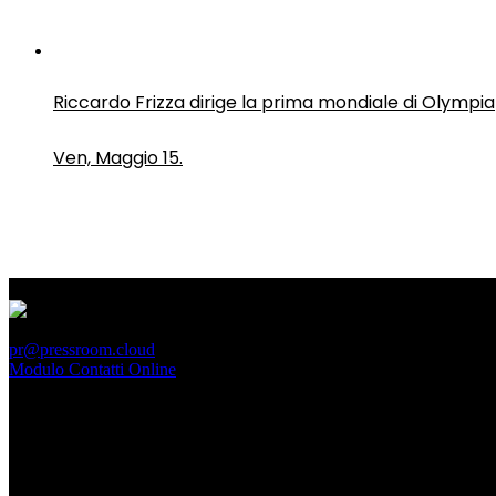
Riccardo Frizza dirige la prima mondiale di Olympia
Ven, Maggio 15.
PressRoom
pr@pressroom.cloud
Modulo Contatti Online
MAGAZINE