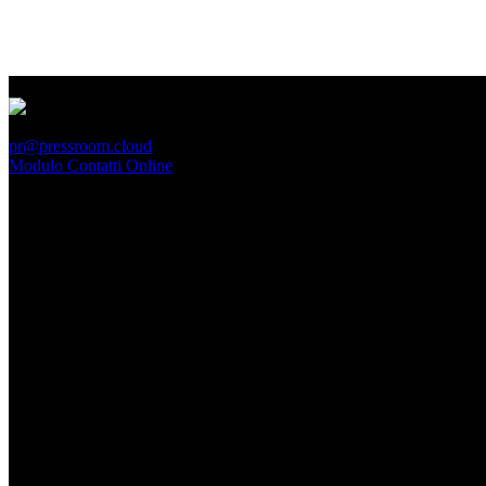
PressRoom
pr@pressroom.cloud
Modulo Contatti Online
MAGAZINE
LA PRINCIPESSA E LA GUERRIERA. Ovvero, di chi
parliamo quando parliamo di Turandot?
Dom, Giugno 28.