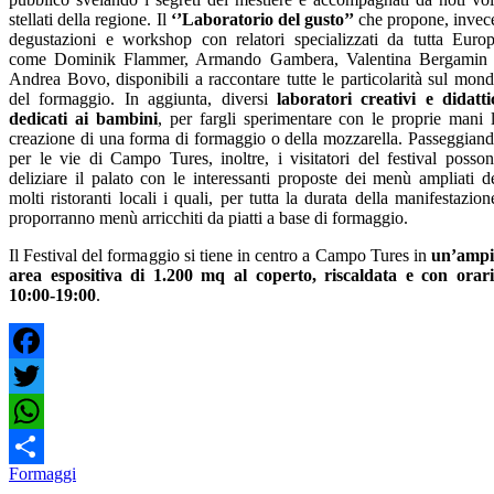
stellati della regione. Il
‘’Laboratorio del gusto’’
che propone, invec
degustazioni e workshop con relatori specializzati da tutta Euro
come Dominik Flammer, Armando Gambera, Valentina Bergamin
Andrea Bovo, disponibili a raccontare tutte le particolarità sul mon
del formaggio. In aggiunta, diversi
laboratori creativi e didatti
dedicati ai bambini
, per fargli sperimentare con le proprie mani 
creazione di una forma di formaggio o della mozzarella. Passeggian
per le vie di Campo Tures, inoltre, i visitatori del festival posso
deliziare il palato con le interessanti proposte dei menù ampliati d
molti ristoranti locali i quali, per tutta la durata della manifestazion
proporranno menù arricchiti da piatti a base di formaggio.
Il Festival del formaggio si tiene in centro a Campo Tures in
un’ampi
area espositiva di 1.200 mq al coperto, riscaldata e con orar
10:00-19:00
.
Facebook
Twitter
WhatsApp
Formaggi
Condividi