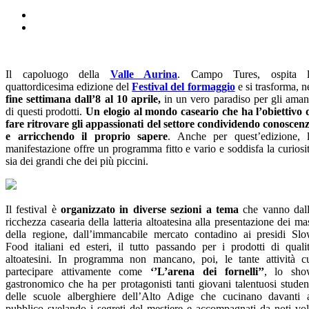
Il capoluogo della
Valle Aurina
. Campo Tures, ospita l
quattordicesima edizione del
Festival del formaggio
e si trasforma, n
fine settimana
dall’8 al 10 aprile,
in un vero paradiso per gli aman
di questi prodotti.
Un elogio al mondo caseario che ha l’obiettivo 
fare ritrovare gli appassionati del settore condividendo conoscen
e arricchendo il proprio sapere
. Anche per quest’edizione, 
manifestazione offre un programma fitto e vario e soddisfa la curiosi
sia dei grandi che dei più piccini.
Il festival è
organizzato in
diverse sezioni a tema
che vanno dal
ricchezza casearia della latteria altoatesina alla presentazione dei ma
della regione, dall’immancabile mercato contadino ai presidi Sl
Food italiani ed esteri, il tutto passando per i prodotti di quali
altoatesini. In programma non mancano, poi, le tante attività c
partecipare attivamente come
‘’L’arena dei fornelli’’
, lo sho
gastronomico che ha per protagonisti tanti giovani talentuosi studen
delle scuole alberghiere dell’Alto Adige che cucinano davanti 
pubblico svelando i segreti del mestiere e accompagnati da noti vol