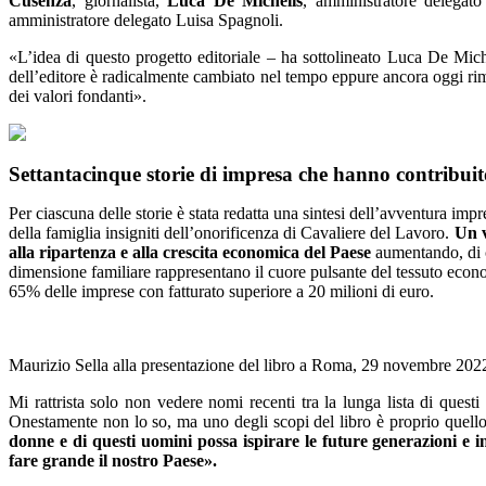
Cusenza
, giornalista,
Luca De Michelis
, amministratore delegato 
amministratore delegato Luisa Spagnoli.
«L’idea di questo progetto editoriale – ha sottolineato Luca De Mic
dell’editore è radicalmente cambiato nel tempo eppure ancora oggi riman
dei valori fondanti».
Settantacinque storie di impresa che hanno contribuito
Per ciascuna delle storie è stata redatta una sintesi dell’avventura imp
della famiglia insigniti dell’onorificenza di Cavaliere del Lavoro.
Un v
alla ripartenza e alla crescita economica del Paese
aumentando, di c
dimensione familiare rappresentano il cuore pulsante del tessuto economi
65% delle imprese con fatturato superiore a 20 milioni di euro.
Maurizio Sella alla presentazione del libro a Roma, 29 novembre 202
Mi rattrista solo non vedere nomi recenti tra la lunga lista di quest
Onestamente non lo so, ma uno degli scopi del libro è proprio quello
donne e di questi uomini possa ispirare le future generazioni e ins
fare grande il nostro Paese».