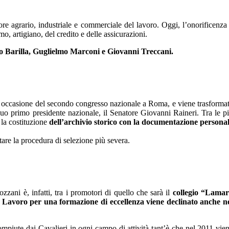
ore agrario, industriale e commerciale del lavoro. Oggi, l’onorificenza
mo, artigiano, del credito e delle assicurazioni.
ro Barilla, Guglielmo Marconi e Giovanni Treccani.
in occasione del secondo congresso nazionale a Roma, e viene trasforma
suo primo presidente nazionale, il Senatore Giovanni Raineri. Tra le p
la costituzione
dell’archivio storico con la documentazione persona
are la procedura di selezione più severa.
zani è, infatti, tra i promotori di quello che sarà il
collegio “Lama
 Lavoro per una formazione di eccellenza viene declinato anche n
mpiute dai Cavalieri in ogni campo di attività tant’è che nel 2011 vie