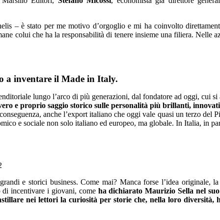
Marsilio Editori,
Stefano Micossi
, economista già direttore genera
helis – è stato per me motivo d’orgoglio e mi ha coinvolto direttamen
e colui che ha la responsabilità di tenere insieme una filiera. Nelle az
 a inventare il Made in Italy.
renditoriale lungo l’arco di più generazioni, dal fondatore ad oggi, cui s
ero e proprio saggio storico sulle personalità più brillanti, innova
onseguenza, anche l’export italiano che oggi vale quasi un terzo del Pil
co e sociale non solo italiano ed europeo, ma globale. In Italia, in parti
2
i grandi e storici business. Come mai? Manca forse l’idea originale, la
 di incentivare i giovani, come
ha
dichiarato Maurizio Sella nel suo
tillare nei lettori la curiosità per storie che, nella loro diversità