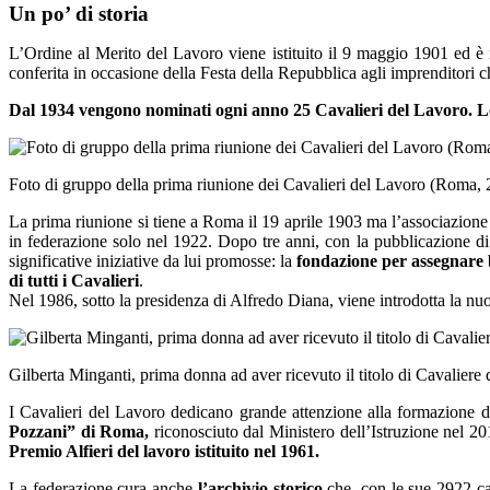
Un po’ di storia
L’Ordine al Merito del Lavoro viene istituito il 9 maggio 1901 ed è in
conferita in occasione della Festa della Repubblica agli imprenditori che
Dal 1934 vengono nominati ogni anno 25 Cavalieri del Lavoro. Lo 
Foto di gruppo della prima riunione dei Cavalieri del Lavoro (Roma, 
La prima riunione si tiene a Roma il 19 aprile 1903 ma l’associazion
in federazione solo nel 1922. Dopo tre anni, con la pubblicazione di
significative iniziative da lui promosse: la
fondazione per assegnare bo
di tutti i Cavalieri
.
Nel 1986, sotto la presidenza di Alfredo Diana, viene introdotta la nu
Gilberta Minganti, prima donna ad aver ricevuto il titolo di Cavaliere
I Cavalieri del Lavoro dedicano grande attenzione alla formazione dei
Pozzani” di Roma,
riconosciuto dal Ministero dell’Istruzione nel 2
Premio Alfieri del lavoro istituito nel 1961.
La federazione cura anche
l’archivio storico
che, con le sue 2922 car