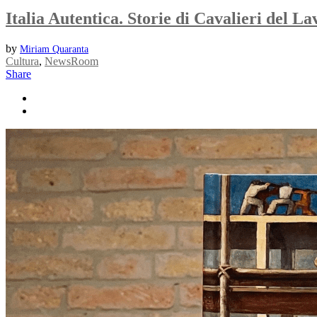
Italia Autentica. Storie di Cavalieri del La
by
Miriam Quaranta
Cultura
,
NewsRoom
Share