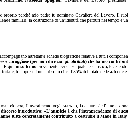
le Assonime,
Nicoletta Spagnoli
, Cavaliere del Lavoro, presidente
te proprio perché mio padre fu nominato Cavaliere del Lavoro. Il ruo
iende familiari, la costruzione di un’identità che perduri nel tempo è u
i accompagnano altrettante schede biografiche relative a tutti i componen
tive e coraggiose (per non dire
con gli attributi
)
che hanno contribui
. E qui mi soffermo brevemente per darvi qualche statistica; le aziende
colare, le imprese familiari sono circa l’85% del totale delle aziende e 
 manodopera, l’investimento negli start-up, la cultura dell’innovazion
 discorso introduttivo: «L’auspicio è che l’intraprendenza di ques
, hanno tutte concretamente contribuito a costruire il Made in Italy